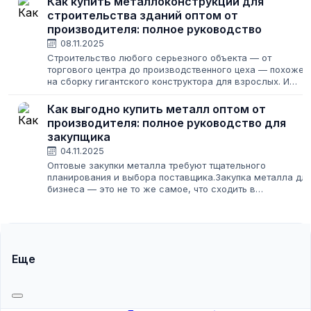
Как купить металлоконструкции для
промышленных...
строительства зданий оптом от
производителя: полное руководство
08.11.2025
Строительство любого серьезного объекта — от
торгового центра до производственного цеха — похоже
на сборку гигантского конструктора для взрослых. И
если фундамент — это основание, то несущий каркас,
чаще всего из металла, — это скелет...
Как выгодно купить металл оптом от
производителя: полное руководство для
закупщика
04.11.2025
Оптовые закупки металла требуют тщательного
планирования и выбора поставщика.Закупка металла дл
бизнеса — это не то же самое, что сходить в
строительный магазин за парой уголков для дачи. Здесь
на кону стоят крупные суммы, сроки проектов...
Еще