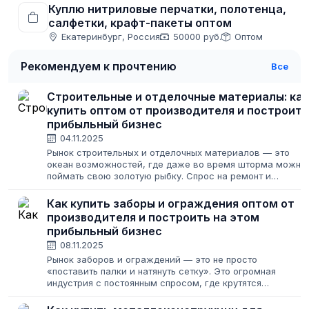
Куплю нитриловые перчатки, полотенца,
салфетки, крафт-пакеты оптом
Екатеринбург, Россия
50000 руб.
Оптом
Рекомендуем к прочтению
Все
Строительные и отделочные материалы: как
купить оптом от производителя и построить
прибыльный бизнес
04.11.2025
Рынок строительных и отделочных материалов — это
океан возможностей, где даже во время шторма можно
поймать свою золотую рыбку. Спрос на ремонт и
строительство не исчезает никогда, меняются лишь его
масштабы. Для предпринимателя это...
Как купить заборы и ограждения оптом от
производителя и построить на этом
прибыльный бизнес
08.11.2025
Рынок заборов и ограждений — это не просто
«поставить палки и натянуть сетку». Это огромная
индустрия с постоянным спросом, где крутятся
серьезные деньги. Каждый год строятся тысячи
километров ограждений вокруг дачных участков,