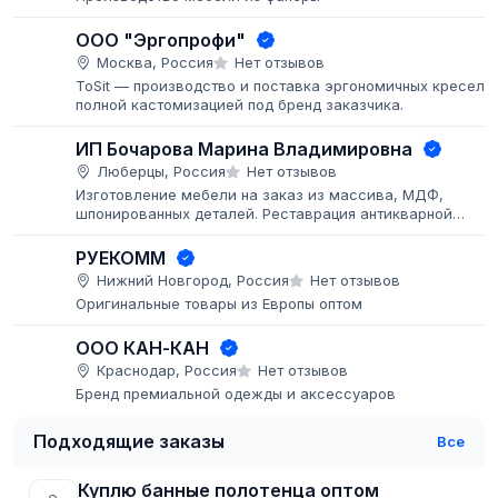
ООО "Эргопрофи"
Москва, Россия
Нет отзывов
ToSit — производство и поставка эргономичных кресел с
полной кастомизацией под бренд заказчика.
ИП Бочарова Марина Владимировна
Люберцы, Россия
Нет отзывов
Изготовление мебели на заказ из массива, МДФ,
шпонированных деталей. Реставрация антикварной
мебели. Покраска мебели и деталей заказчика, больши
объёмы.
РУЕКОММ
Нижний Новгород, Россия
Нет отзывов
Оригинальные товары из Европы оптом
ООО КАН-КАН
Краснодар, Россия
Нет отзывов
Бренд премиальной одежды и аксессуаров
Подходящие заказы
Все
Куплю банные полотенца оптом