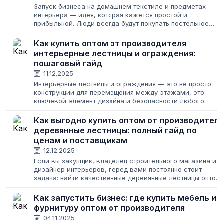
Запуск бизнеса на домашнем текстиле и предметах
интерьера — идея, которая кажется простой и
прибыльной. Люди всегда будут покупать постельное
белье, полотенца и шторы. Но за кажущейся простотой
скрываются десятки нюансов: где найти...
Как купить оптом от производителя
интерьерные лестницы и ограждения:
пошаговый гайд
11.12.2025
Интерьерные лестницы и ограждения — это не просто
конструкции для перемещения между этажами, это
ключевой элемент дизайна и безопасности любого
здания. В оптовом сегменте важны точность,
соответствие ГОСТам и, конечно, выгодная цена....
Как выгодно купить оптом от производител
деревянные лестницы: полный гайд по
ценам и поставщикам
12.12.2025
Если вы закупщик, владелец строительного магазина ил
дизайнер интерьеров, перед вами постоянно стоит
задача: найти качественные деревянные лестницы оптом,
чтобы при этом цена была конкурентной. Работа с такой
сложной категорией, как...
Как запустить бизнес: где купить мебель и
фурнитуру оптом от производителя
04.11.2025