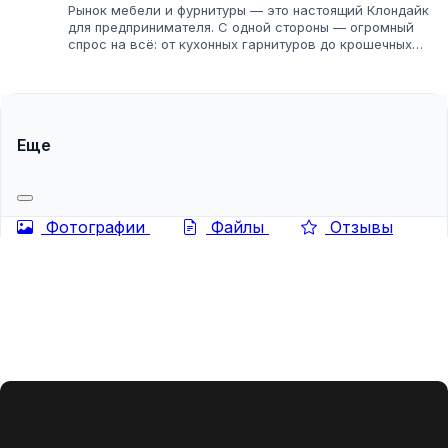
Рынок мебели и фурнитуры — это настоящий Клондайк
для предпринимателя. С одной стороны — огромный
спрос на всё: от кухонных гарнитуров до крошечных
пуговиц. С другой — тысячи поставщиков, у каждого
свои условия, цены и минимальные...
Еще
Фотографии
Файлы
Отзывы