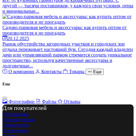
всё: от кухонных гарнитуров до крошечных пуговиц. С
другой — тысячи поставщиков, у каждого свои условия, цены
и минимальные...
Садово-парковая мебель и аксессуары: как купить оптом от
производителя и не прогадать
20.12.2025
Рынок обустройства загородных участков и городских зон
отдыха переживает настоящий бум. Сегодня каждый владелец
дачи или управляющий парком стремится создать уникальное
пространство, используя качественные аксессуары и
долговечные...
О компании
Контакты
Товары
Еще
Еще
Фотографии
Файлы
Отзывы
Для покупателей
Поставщики
Производители
Перевозчики
Посредники
Товары