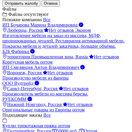
Отправить жалобу
Отмена
Файлы
Файлы отсутствуют
Похожие компании
Все
ИП Бочарова Марина Владимировна
Люберцы, Россия
Нет отзывов
Эконом
Изготовление мебели на заказ из массива, МДФ,
шпонированных деталей. Реставрация антикварной мебели.
Покраска мебели и деталей заказчика, большие объёмы.
Б2Б Фабрика
территория Промышленная зона, Russia
Нет отзывов
Корпусная мебель оптом
ИП Смелянцев Антон Владимирович
Воронеж, Россия
Нет отзывов
Производство мебели из фанеры
ООО Вудтрейд
Санкт-Петербург, Россия
Нет отзывов
Производитель мебели из массива березы.
РУЕКОММ
Нижний Новгород, Россия
Нет отзывов
Оригинальные товары из Европы оптом
Подходящие заказы
Все
Куплю трикотажная пряжа оптом
Екатеринбург, Россия
50000 руб.
Оптом