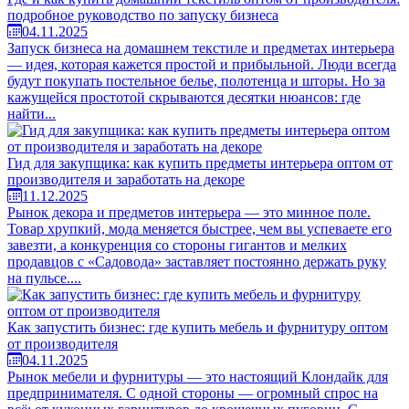
подробное руководство по запуску бизнеса
04.11.2025
Запуск бизнеса на домашнем текстиле и предметах интерьера
— идея, которая кажется простой и прибыльной. Люди всегда
будут покупать постельное белье, полотенца и шторы. Но за
кажущейся простотой скрываются десятки нюансов: где
найти...
Гид для закупщика: как купить предметы интерьера оптом от
производителя и заработать на декоре
11.12.2025
Рынок декора и предметов интерьера — это минное поле.
Товар хрупкий, мода меняется быстрее, чем вы успеваете его
завезти, а конкуренция со стороны гигантов и мелких
продавцов с «Садовода» заставляет постоянно держать руку
на пульсе....
Как запустить бизнес: где купить мебель и фурнитуру оптом
от производителя
04.11.2025
Рынок мебели и фурнитуры — это настоящий Клондайк для
предпринимателя. С одной стороны — огромный спрос на