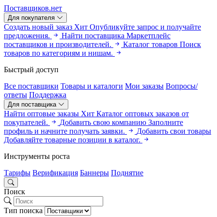
Поставщиков.нет
Для покупателя
Создать новый заказ
Хит
Опубликуйте запрос и получайте
предложения.
Найти поставщика
Маркетплейс
поставщиков и производителей.
Каталог товаров
Поиск
товаров по категориям и нишам.
Быстрый доступ
Все поставщики
Товары и каталоги
Мои заказы
Вопросы/
ответы
Поддержка
Для поставщика
Найти оптовые заказы
Хит
Каталог оптовых заказов от
покупателей.
Добавить свою компанию
Заполните
профиль и начните получать заявки.
Добавить свои товары
Добавляйте товарные позиции в каталог.
Инструменты роста
Тарифы
Верификация
Баннеры
Поднятие
Поиск
Тип поиска