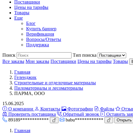
Поставщики
Цены на тарифы
Товары
Еще
Блог
Купить баннер
Верификация
Вопросы/Ответы
Поддержка
Поиск
Тип поиска
Все заказы
Мои заказы
Поставщики
Цены на тарифы
Товары
Главная
Геленджик
Строительные и отделочные материалы
Пиломатериалы и лесоматериалы
ПАРМА, ООО
15.06.2025
О компании
Контакты
Фотографии
Файлы
Отзы
Проверить поставщика
Обратный звонок
Оставить зая
89189************
babu************
Открыть 
Главная