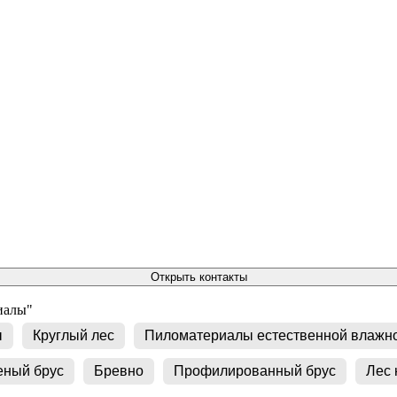
Открыть контакты
иалы"
ы
Круглый лес
Пиломатериалы естественной влажн
еный брус
Бревно
Профилированный брус
Лес 