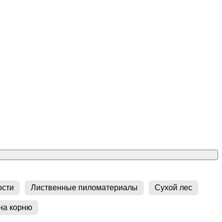
ости
Лиственные пиломатериалы
Сухой лес
на корню