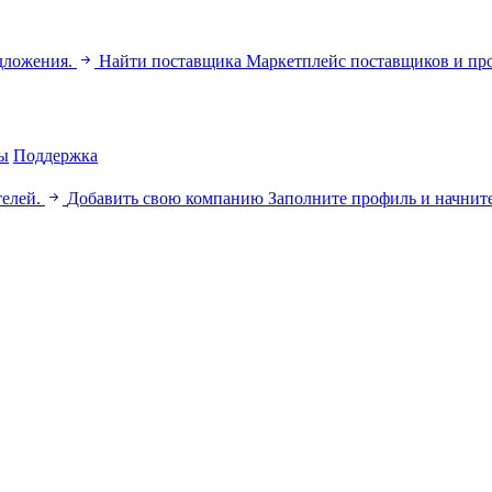
дложения.
Найти поставщика
Маркетплейс поставщиков и пр
ы
Поддержка
телей.
Добавить свою компанию
Заполните профиль и начните