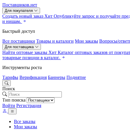
Поставщиков.нет
Для покупателя
Создать новый заказ
Хит
Опубликуйте запрос и получайте пре
и нишам.
Быстрый доступ
Все поставщики
Товары и каталоги
Мои заказы
Вопросы/ответ
Для поставщика
Найти оптовые заказы
Хит
Каталог оптовых заказов от покупа
товарные позиции в каталог.
Инструменты роста
Тарифы
Верификация
Баннеры
Поднятие
Поиск
Тип поиска
Войти
Регистрация
Все заказы
Мои заказы