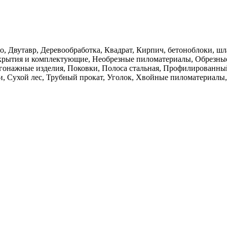
вно, Двутавр, Деревообработка, Квадрат, Кирпич, бетоноблоки, 
окрытия и комплектующие, Необрезные пиломатериалы, Обрезны
гонажные изделия, Поковки, Полоса стальная, Профилированный
и, Сухой лес, Трубный прокат, Уголок, Хвойные пиломатериал