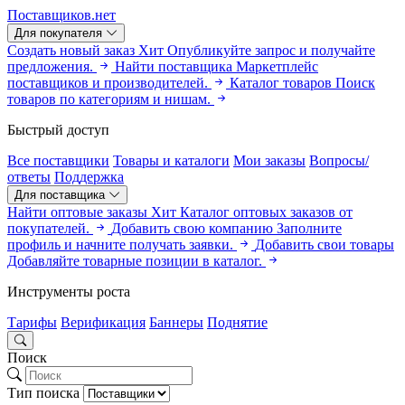
Поставщиков.нет
Для покупателя
Создать новый заказ
Хит
Опубликуйте запрос и получайте
предложения.
Найти поставщика
Маркетплейс
поставщиков и производителей.
Каталог товаров
Поиск
товаров по категориям и нишам.
Быстрый доступ
Все поставщики
Товары и каталоги
Мои заказы
Вопросы/
ответы
Поддержка
Для поставщика
Найти оптовые заказы
Хит
Каталог оптовых заказов от
покупателей.
Добавить свою компанию
Заполните
профиль и начните получать заявки.
Добавить свои товары
Добавляйте товарные позиции в каталог.
Инструменты роста
Тарифы
Верификация
Баннеры
Поднятие
Поиск
Тип поиска