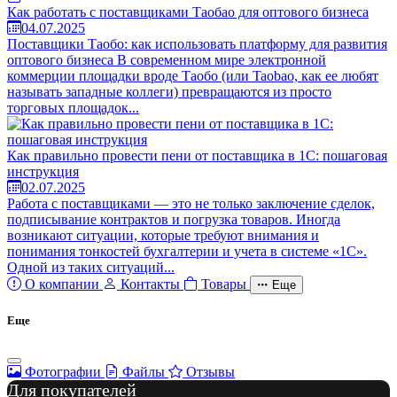
Как работать с поставщиками Таобао для оптового бизнеса
04.07.2025
Поставщики Таобо: как использовать платформу для развития
оптового бизнеса В современном мире электронной
коммерции площадки вроде Таобо (или Taobao, как ее любят
называть западные коллеги) превращаются из просто
торговых площадок...
Как правильно провести пени от поставщика в 1С: пошаговая
инструкция
02.07.2025
Работа с поставщиками — это не только заключение сделок,
подписывание контрактов и погрузка товаров. Иногда
возникают ситуации, которые требуют внимания и
понимания тонкостей бухгалтерии и учета в системе «1С».
Одной из таких ситуаций...
О компании
Контакты
Товары
Еще
Еще
Фотографии
Файлы
Отзывы
Для покупателей