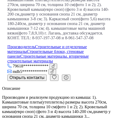
270см, ширина 70 см, толщина 10 см(фото 1 и 2); 2).
Кровельный камыш(евро сноп) (фото 3 и 4) высота 140-
200 см,диаметр у основания снопа 21 см, диаметр
камышинки 3-8 см; 3). Каркасный сноп(фото 5,6) высота
180-240см, диаметр у основания снопа 21 см, диаметр
камышинки 7-12 см; 4). камышитовые маты машиной
вязки(фото 7,8,9,10) г. Лагань, доставка обсуждается.
КОНТ. ТЕЛ.: 8-937-197-37-08 и 8-961-547-37-08
Производитель
Строительные и отделочные
материалы
Строительные блоки, стеновые
панели
Строительные материалы. вторичные
строительные материалы
79618************
mdb5************
Открыть контакты
Описание
Производим и реализуем продукцию из камыша: 1).
Камышитовые плиты(утеплитель) размеры высота 270см,
ширина 70 см, толщина 10 см(фото 1 и 2); 2). Кровельный
камыш(евро сноп) (фото 3 и 4) высота 140-200 см,диаметр у
основания снопа 21 см, диаметр камышинки 3...