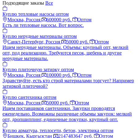
Подходящие заказы
Все
Куплю тепловые насосы оптом
Москва, Россия
600000 руб.
Оптом
Есть ли тепловые насосы. Вот вопрос.
Куплю нерудные материалы оптом
Санкт-Петербург, Россия
50000 руб.
Оптом
Ищем нерудные материалы. Объемы: крупный опт, мелкий
опт, под реализацию. Требуются песок, щебень и другие
нерудные материалы.
Куплю плиточную затирку оптом
Москва, Россия
100000 руб.
Оптом
Здравствуйте, есть кто строй материалами торгует? Например
затиркой плиточной?
Куплю сантехника оптом
Москва, Россия
50000 руб.
Оптом
Ищем поставщиков сантехники. Закупки проводятся
еженедельно. Возможны различные объемы закупок: мелкий
опт, дропшиппинг, единичные покупки, крупный опт.
Куплю арматура, теплосети, бетон, электрика оптом
Бишкек, Кыргызстан
2147483647 руб.
Оптом