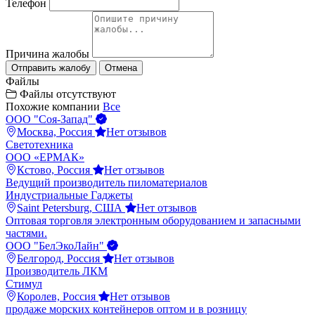
Телефон
Причина жалобы
Отправить жалобу
Отмена
Файлы
Файлы отсутствуют
Похожие компании
Все
ООО "Соя-Запад"
Москва, Россия
Нет отзывов
Светотехника
ООО «ЕРМАК»
Кстово, Россия
Нет отзывов
Ведущий производитель пиломатериалов
Индустриальные Гаджеты
Saint Petersburg, США
Нет отзывов
Оптовая торговля электронным оборудованием и запасными
частями.
ООО "БелЭкоЛайн"
Белгород, Россия
Нет отзывов
Производитель ЛКМ
Стимул
Королев, Россия
Нет отзывов
продаже морских контейнеров оптом и в розницу