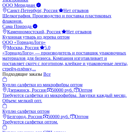
ООО Меридиан
Санкт-Петербург, Россия
Нет отзывов
Шелкография. Производство и поставка пластиковых
флаконов.
Сама Природа
Каменномостский, Россия
Нет отзывов
Кухонная утварь из дерева оптом
ООО «ТорнадоЛого»
Москва, Россия
5.0
«ТорнадоЛого» — производитель и поставщик упаковочных
материалов для бизнеса. Компания изготавливает и
поставляет скотч с логотипом, клейкие и упаковочные ленты,
стрейч-плёнку,...
Подходящие заказы
Все
Куплю салфетки из микрофибры оптом
Дзержинск, Россия
50000 руб.
Оптом
Требуются салфетки из микрофибры. Закупки каждый месяц.
Объем: мелкий опт.
Куплю салфетки оптом
Белгород, Россия
50000 руб.
Оптом
Требуются салфетки оптом.