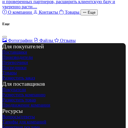
и проверенных партнеров, расширить клиентскую базу и
уверенно расти....
О компании
Контакты
Товары
Еще
Еще
Фотографии
Файлы
Отзывы
Для покупателей
Поставщики
Производители
Перевозчики
Посредники
Товары
Разместить заказ
Для поставщиков
Покупатели
Разместить компанию
Разместить товар
Продвижение компании
Ресурсы
Вопросы/ответы
Тарифы для компаний
Баннерная реклама