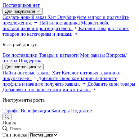
Поставщиков.нет
Для покупателя
Создать новый заказ
Хит
Опубликуйте запрос и получайте
предложения.
Найти поставщика
Маркетплейс
поставщиков и производителей.
Каталог товаров
Поиск
товаров по категориям и нишам.
Быстрый доступ
Все поставщики
Товары и каталоги
Мои заказы
Вопросы/
ответы
Поддержка
Для поставщика
Найти оптовые заказы
Хит
Каталог оптовых заказов от
покупателей.
Добавить свою компанию
Заполните
профиль и начните получать заявки.
Добавить свои товары
Добавляйте товарные позиции в каталог.
Инструменты роста
Тарифы
Верификация
Баннеры
Поднятие
Поиск
Тип поиска