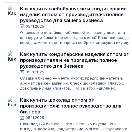
как закупить товар, чтобы и клиенты были довольны, и
бизнес приносил прибыль....
Как купить хлебобулочные и кондитерские
изделия оптом от производителя: полное
руководство для вашего бизнеса
05.11.2025
Открываете кофейню, небольшой магазин у дома или
планируете банкетное меню для отеля? Рано или поздно
перед вами встанет вопрос: где брать свежую и вкусну
выпечку, которая заставит клиентов возвращаться снова
и снова? Ответ прост...
Как купить кондитерские изделия оптом от
производителя и не прогадать: полное
руководство для бизнеса
05.11.2025
Сладкий бизнес — мечта многих предпринимателей.
Аромат свежей выпечки, блеск шоколадной глазури,
довольные лица клиентов… Но за этой идиллией
скрывается суровая реальность оптовых закупок. Найти
надежного поставщика, который предложит...
Как купить шоколад оптом от
производителя: полное руководство для
бизнеса
05.11.2025
Шоколадный бизнес — это не только вкусно, но и
выгодно. Кофейни, кондитерские, магазины подарков и