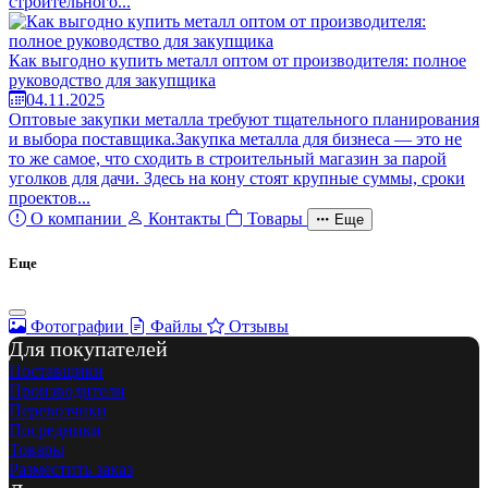
строительного...
Как выгодно купить металл оптом от производителя: полное
руководство для закупщика
04.11.2025
Оптовые закупки металла требуют тщательного планирования
и выбора поставщика.Закупка металла для бизнеса — это не
то же самое, что сходить в строительный магазин за парой
уголков для дачи. Здесь на кону стоят крупные суммы, сроки
проектов...
О компании
Контакты
Товары
Еще
Еще
Фотографии
Файлы
Отзывы
Для покупателей
Поставщики
Производители
Перевозчики
Посредники
Товары
Разместить заказ