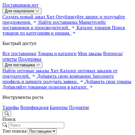
Поставщиков.нет
Для покупателя
Создать новый заказ
Хит
Опубликуйте запрос и получайте
предложения.
Найти поставщика
Маркетплейс
поставщиков и производителей.
Каталог товаров
Поиск
товаров по категориям и нишам.
Быстрый доступ
Все поставщики
Товары и каталоги
Мои заказы
Вопросы/
ответы
Поддержка
Для поставщика
Найти оптовые заказы
Хит
Каталог оптовых заказов от
покупателей.
Добавить свою компанию
Заполните
профиль и начните получать заявки.
Добавить свои товары
Добавляйте товарные позиции в каталог.
Инструменты роста
Тарифы
Верификация
Баннеры
Поднятие
Поиск
Тип поиска