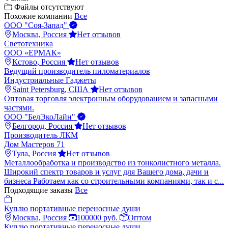
Файлы отсутствуют
Похожие компании
Все
ООО "Соя-Запад"
Москва, Россия
Нет отзывов
Светотехника
ООО «ЕРМАК»
Кстово, Россия
Нет отзывов
Ведущий производитель пиломатериалов
Индустриальные Гаджеты
Saint Petersburg, США
Нет отзывов
Оптовая торговля электронным оборудованием и запасными
частями.
ООО "БелЭкоЛайн"
Белгород, Россия
Нет отзывов
Производитель ЛКМ
Дом Мастеров 71
Тула, Россия
Нет отзывов
Металлообработка и производство из тонколистного металла.
Широкий спектр товаров и услуг для Вашего дома, дачи и
бизнеса Работаем как со строительными компаниями, так и с...
Подходящие заказы
Все
Куплю портативные переносные души
Москва, Россия
100000 руб.
Оптом
Куплю портативные переносные души