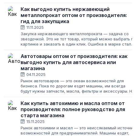
строительный магазин за парой уголков для дачи. Здесь
на кону стоят крупные суммы, сроки проектов...
Как выгодно купить нержавеющий
металлопрокат оптом от производителя:
гид для закупщика
11.11.2025
Закупка нержавеющего металлопроката — задача со
звездочкой. Это не тот товар, который можно выбрать по
картинке и заказать в один клик. Ошибка в марке стали,
толщине листа или выборе поставщика может стоить
компании миллионов рублей...
Автотовары оптом от производителя: как
выгодно купить для автосервиса или
магазина
04.11.2025
Рынок автотоваров — это океан возможностей для
бизнеса. Пока по дорогам ездят машины, им всегда
будут нужны запчасти, масла, фильтры и аксессуары. Но
этот же океан полон рифов: высокая конкуренция,
недобросовестные поставщики и риск...
Как купить автохимию и масла оптом от
производителя: полное руководство для
старта магазина
15.11.2025
Рынок автохимии и масел — это неиссякаемый источник
возможностей для предпринимателей. Машины ездят,