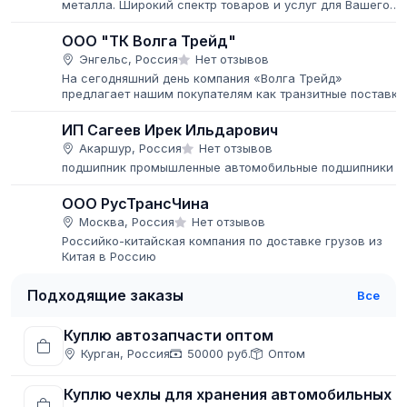
металла. Широкий спектр товаров и услуг для Вашего
дома, дачи и бизнеса Работаем как со строительными
компаниями, так и с...
ООО "ТК Волга Трейд"
Энгельс, Россия
Нет отзывов
На сегодняшний день компания «Волга Трейд»
предлагает нашим покупателям как транзитные поставки
труб и металлопроката с нескольких заводов-
производителей, так и отгрузки с...
ИП Сагеев Ирек Ильдарович
Акаршур, Россия
Нет отзывов
подшипник промышленные автомобильные подшипники
ООО РусТрансЧина
Москва, Россия
Нет отзывов
Российко-китайская компания по доставке грузов из
Китая в Россию
Подходящие заказы
Все
Куплю автозапчасти оптом
Курган, Россия
50000 руб.
Оптом
Куплю чехлы для хранения автомобильных