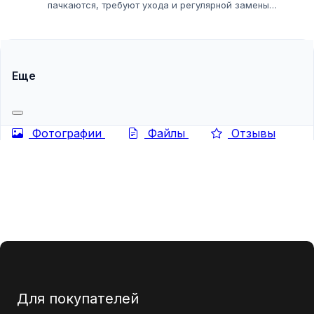
пачкаются, требуют ухода и регулярной замены
технических жидкостей. Кажется, что это золотая жила.
Но как войти в этот бизнес, если...
Еще
Фотографии
Файлы
Отзывы
Для покупателей