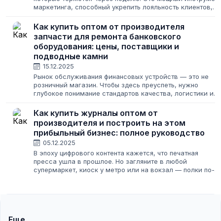
маркетинга, способный укрепить лояльность клиентов,
повысить узнаваемость бренда и мотивировать
сотрудников. Но только если подойти...
Как купить оптом от производителя
запчасти для ремонта банковского
оборудования: цены, поставщики и
подводные камни
15.12.2025
Рынок обслуживания финансовых устройств — это не
розничный магазин. Чтобы здесь преуспеть, нужно
глубокое понимание стандартов качества, логистики и
ценообразования. В отличие от бытовой техники, где
можно сэкономить, ремонт банковского...
Как купить журналы оптом от
производителя и построить на этом
прибыльный бизнес: полное руководство
05.12.2025
В эпоху цифрового контента кажется, что печатная
пресса ушла в прошлое. Но загляните в любой
супермаркет, киоск у метро или на вокзал — полки по-
прежнему пестрят глянцевыми обложками, сканвордами
и тематическими изданиями. Спрос есть,...
Еще