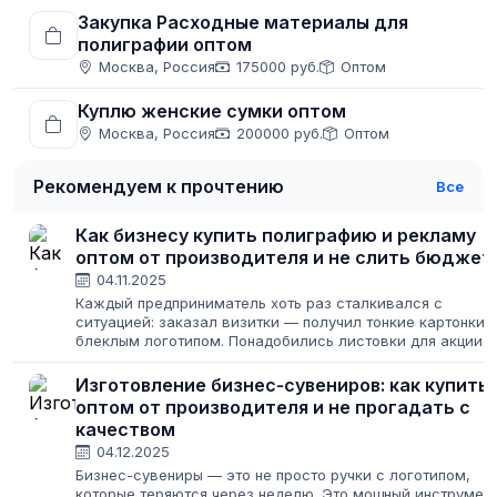
Закупка Расходные материалы для
полиграфии оптом
Москва, Россия
175000 руб.
Оптом
Куплю женские сумки оптом
Москва, Россия
200000 руб.
Оптом
Рекомендуем к прочтению
Все
Как бизнесу купить полиграфию и рекламу
оптом от производителя и не слить бюджет
04.11.2025
Каждый предприниматель хоть раз сталкивался с
ситуацией: заказал визитки — получил тонкие картонки 
блеклым логотипом. Понадобились листовки для акции
— типография сорвала сроки, и раздавать их пришлось
уже после окончания распродажи....
Изготовление бизнес-сувениров: как купить
оптом от производителя и не прогадать с
качеством
04.12.2025
Бизнес-сувениры — это не просто ручки с логотипом,
которые теряются через неделю. Это мощный инструмен