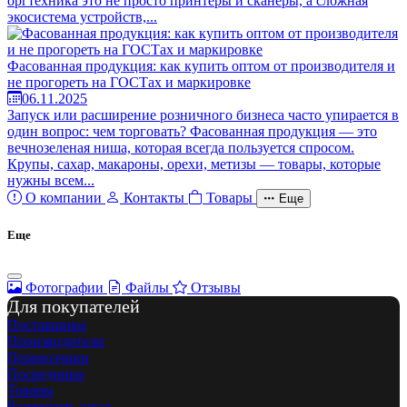
оргтехника это не просто принтеры и сканеры, а сложная
экосистема устройств,...
Фасованная продукция: как купить оптом от производителя и
не прогореть на ГОСТах и маркировке
06.11.2025
Запуск или расширение розничного бизнеса часто упирается в
один вопрос: чем торговать? Фасованная продукция — это
вечнозеленая ниша, которая всегда пользуется спросом.
Крупы, сахар, макароны, орехи, метизы — товары, которые
нужны всем...
О компании
Контакты
Товары
Еще
Еще
Фотографии
Файлы
Отзывы
Для покупателей
Поставщики
Производители
Перевозчики
Посредники
Товары
Разместить заказ