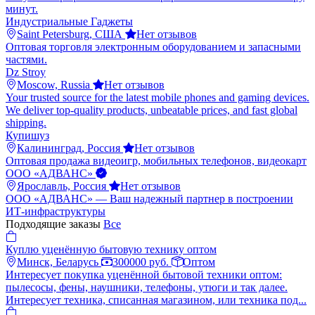
минут.
Индустриальные Гаджеты
Saint Petersburg, США
Нет отзывов
Оптовая торговля электронным оборудованием и запасными
частями.
Dz Stroy
Moscow, Russia
Нет отзывов
Your trusted source for the latest mobile phones and gaming devices.
We deliver top-quality products, unbeatable prices, and fast global
shipping.
Купишуз
Калининград, Россия
Нет отзывов
Оптовая продажа видеоигр, мобильных телефонов, видеокарт
ООО «АДВАНС»
Ярославль, Россия
Нет отзывов
ООО «АДВАНС» — Ваш надежный партнер в построении
ИТ-инфраструктуры
Подходящие заказы
Все
Куплю уценённую бытовую технику оптом
Минск, Беларусь
300000 руб.
Оптом
Интересует покупка уценённой бытовой техники оптом:
пылесосы, фены, наушники, телефоны, утюги и так далее.
Интересует техника, списанная магазином, или техника под...