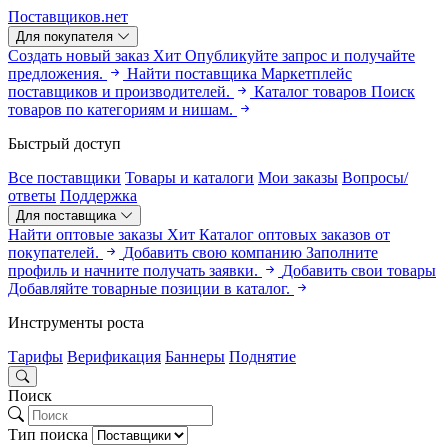
Поставщиков.нет
Для покупателя
Создать новый заказ
Хит
Опубликуйте запрос и получайте
предложения.
Найти поставщика
Маркетплейс
поставщиков и производителей.
Каталог товаров
Поиск
товаров по категориям и нишам.
Быстрый доступ
Все поставщики
Товары и каталоги
Мои заказы
Вопросы/
ответы
Поддержка
Для поставщика
Найти оптовые заказы
Хит
Каталог оптовых заказов от
покупателей.
Добавить свою компанию
Заполните
профиль и начните получать заявки.
Добавить свои товары
Добавляйте товарные позиции в каталог.
Инструменты роста
Тарифы
Верификация
Баннеры
Поднятие
Поиск
Тип поиска