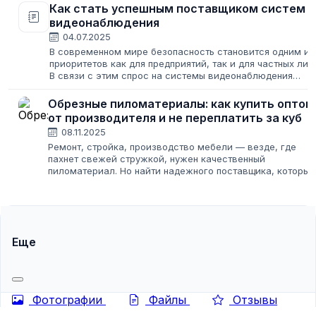
пиломатериалы от производителя, чтобы...
Как стать успешным поставщиком систем
видеонаблюдения
04.07.2025
В современном мире безопасность становится одним из
приоритетов как для предприятий, так и для частных лиц.
В связи с этим спрос на системы видеонаблюдения
постоянно растет, создавая невероятные возможности
для оптовых поставщиков,...
Обрезные пиломатериалы: как купить оптом
от производителя и не переплатить за куб
08.11.2025
Ремонт, стройка, производство мебели — везде, где
пахнет свежей стружкой, нужен качественный
пиломатериал. Но найти надежного поставщика, который
предлагает адекватную цену за куб и не подсунет доску
«вертолетом», — задача со звездочкой....
Еще
Фотографии
Файлы
Отзывы