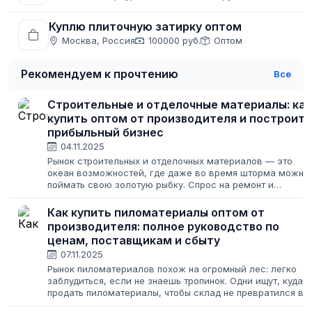
Куплю плиточную затирку оптом
Москва, Россия
100000 руб.
Оптом
Рекомендуем к прочтению
Все
Строительные и отделочные материалы: как
купить оптом от производителя и построить
прибыльный бизнес
04.11.2025
Рынок строительных и отделочных материалов — это
океан возможностей, где даже во время шторма можно
поймать свою золотую рыбку. Спрос на ремонт и
строительство не исчезает никогда, меняются лишь его
масштабы. Для предпринимателя это...
Как купить пиломатериалы оптом от
производителя: полное руководство по
ценам, поставщикам и сбыту
07.11.2025
Рынок пиломатериалов похож на огромный лес: легко
заблудиться, если не знаешь тропинок. Одни ищут, куда
продать пиломатериалы, чтобы склад не превратился в
музей неликвида. Другие пытаются купить