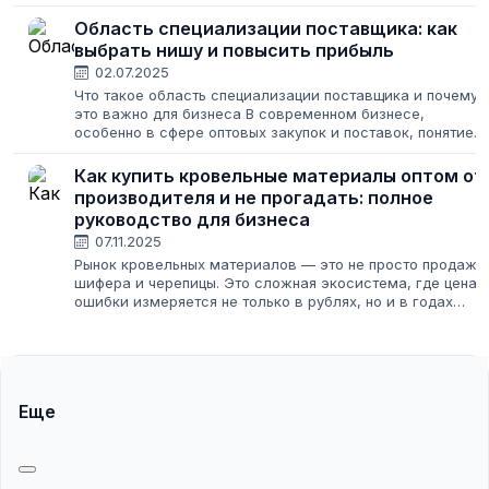
фанеры — все эти проекты начинаются с одного вопроса
где найти качественные и недорогие материалы?...
Область специализации поставщика: как
выбрать нишу и повысить прибыль
02.07.2025
Что такое область специализации поставщика и почему
это важно для бизнеса В современном бизнесе,
особенно в сфере оптовых закупок и поставок, понятие
области специализации поставщика играет ключевую
роль. Представьте, что вы ищете...
Как купить кровельные материалы оптом от
производителя и не прогадать: полное
руководство для бизнеса
07.11.2025
Рынок кровельных материалов — это не просто продажа
шифера и черепицы. Это сложная экосистема, где цена
ошибки измеряется не только в рублях, но и в годах
службы крыши над головой. Для предпринимателя, будь
то владелец строительного...
Еще