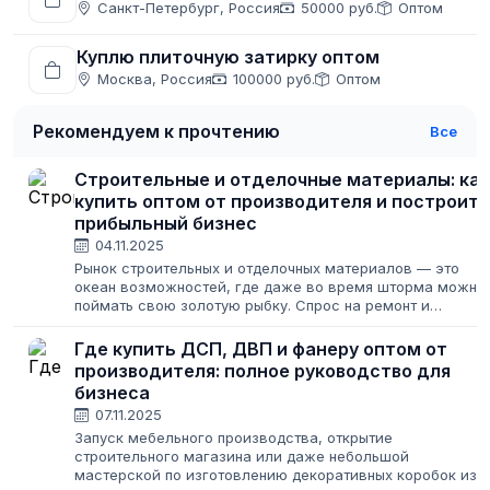
Санкт-Петербург, Россия
50000 руб.
Оптом
Куплю плиточную затирку оптом
Москва, Россия
100000 руб.
Оптом
Рекомендуем к прочтению
Все
Строительные и отделочные материалы: как
купить оптом от производителя и построить
прибыльный бизнес
04.11.2025
Рынок строительных и отделочных материалов — это
океан возможностей, где даже во время шторма можно
поймать свою золотую рыбку. Спрос на ремонт и
строительство не исчезает никогда, меняются лишь его
масштабы. Для предпринимателя это...
Где купить ДСП, ДВП и фанеру оптом от
производителя: полное руководство для
бизнеса
07.11.2025
Запуск мебельного производства, открытие
строительного магазина или даже небольшой
мастерской по изготовлению декоративных коробок из