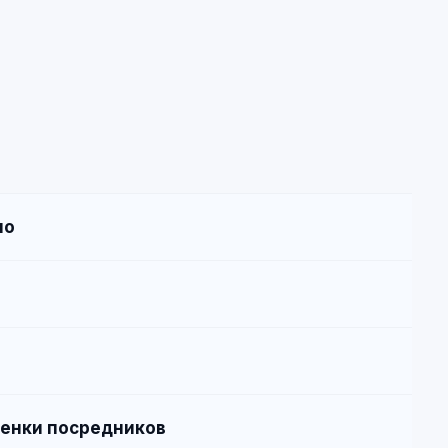
но
ценки посредников