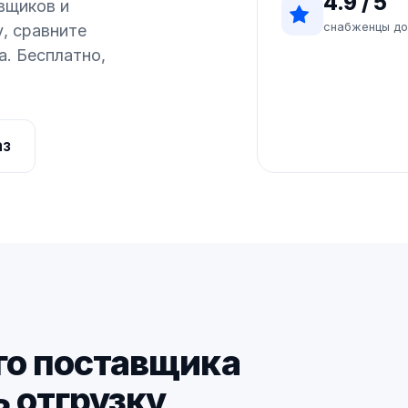
4.9 / 5
вщиков и
снабженцы до
, сравните
а. Бесплатно,
аз
го поставщика
ь отгрузку