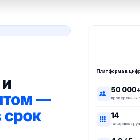
Платформа в циф
 и
50 000
птом —
проверенных 
в срок
14
товарных груп