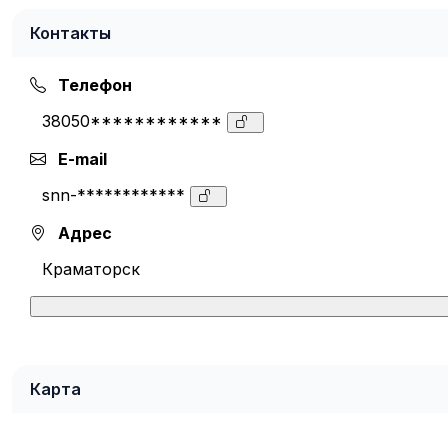
Контакты
Телефон
38050************
E-mail
snn-************
Адрес
Краматорск
Карта