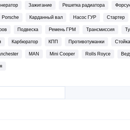
енератор
Зажигание
Решетка радиатора
Форсу
Porsche
Карданный вал
Насос ГУР
Стартер
ров
Подвеска
Ремень ГРМ
Трансмиссия
Т
я
Карбюратор
КПП
Противотуманки
Стойк
nchester
MAN
Mini Cooper
Rolls Royce
Вед
я