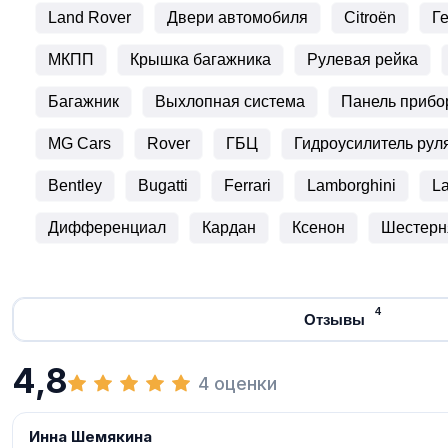
Land Rover
Двери автомобиля
Citroën
Г
МКПП
Крышка багажника
Рулевая рейка
Багажник
Выхлопная система
Панель прибо
MG Cars
Rover
ГБЦ
Гидроусилитель рул
Bentley
Bugatti
Ferrari
Lamborghini
La
Дифференциал
Кардан
Ксенон
Шестерн
4
Отзывы
4,8
4 оценки
Инна Шемякина