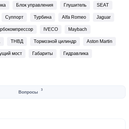
нка
Блок управления
Глушитель
SEAT
Суппорт
Турбина
Alfa Romeo
Jaguar
урбокомпрессор
IVECO
Maybach
а
ТНВД
Тормозной цилиндр
Aston Martin
ущий мост
Габариты
Гидравлика
3
Вопросы