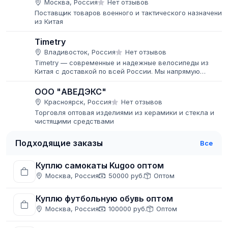
Москва, Россия
Нет отзывов
Поставщик товаров военного и тактического назначения
из Китая
Timetry
Владивосток, Россия
Нет отзывов
Timetry — современные и надежные велосипеды из
Китая с доставкой по всей России. Мы напрямую
сотрудничаем с заводом-производителем и являемся
официальным представителем бренда...
ООО "АВЕДЭКС"
Красноярск, Россия
Нет отзывов
Торговля оптовая изделиями из керамики и стекла и
чистящими средствами
Подходящие заказы
Все
Куплю самокаты Kugoo оптом
Москва, Россия
50000 руб.
Оптом
Куплю футбольную обувь оптом
Москва, Россия
100000 руб.
Оптом