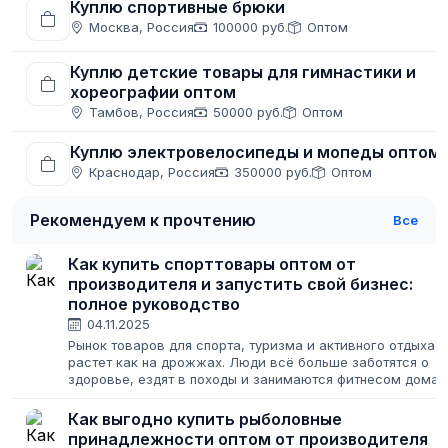
Куплю спортивные брюки
Москва, Россия
100000 руб.
Оптом
Куплю детские товары для гимнастики и
хореографии оптом
Тамбов, Россия
50000 руб.
Оптом
Куплю электровелосипеды и мопеды оптом
Краснодар, Россия
350000 руб.
Оптом
Рекомендуем к прочтению
Все
Как купить спорттовары оптом от
производителя и запустить свой бизнес:
полное руководство
04.11.2025
Рынок товаров для спорта, туризма и активного отдыха
растет как на дрожжах. Люди всё больше заботятся о
здоровье, ездят в походы и занимаются фитнесом дома.
Для предпринимателя это — сигнал к действию. Но как
войти в эту нишу, где...
Как выгодно купить рыболовные
принадлежности оптом от производителя