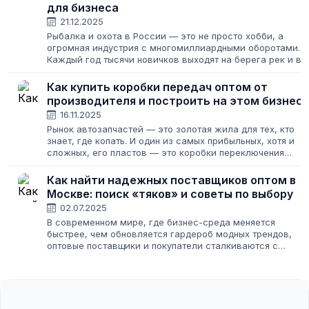
для бизнеса
21.12.2025
Рыбалка и охота в России — это не просто хобби, а
огромная индустрия с многомиллиардными оборотами.
Каждый год тысячи новичков выходят на берега рек и в
лесные угодья, требуя качественной экипировки. Для
предпринимателя это золотая...
Как купить коробки передач оптом от
производителя и построить на этом бизнес
16.11.2025
Рынок автозапчастей — это золотая жила для тех, кто
знает, где копать. И один из самых прибыльных, хотя и
сложных, его пластов — это коробки переключения
передач. Спрос на них стабилен, ведь замена коробки
передач — одна из самых дорогостоящих...
Как найти надежных поставщиков оптом в
Москве: поиск «тяков» и советы по выбору
02.07.2025
В современном мире, где бизнес-среда меняется
быстрее, чем обновляется гардероб модных трендов,
оптовые поставщики и покупатели сталкиваются с
постоянной необходимостью находить друг друга быстро
эффективно и без лишней головной боли....