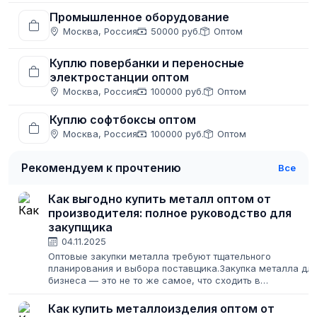
Промышленное оборудование
Москва, Россия
50000 руб.
Оптом
Куплю повербанки и переносные
электростанции оптом
Москва, Россия
100000 руб.
Оптом
Куплю софтбоксы оптом
Москва, Россия
100000 руб.
Оптом
Рекомендуем к прочтению
Все
Как выгодно купить металл оптом от
производителя: полное руководство для
закупщика
04.11.2025
Оптовые закупки металла требуют тщательного
планирования и выбора поставщика.Закупка металла дл
бизнеса — это не то же самое, что сходить в
строительный магазин за парой уголков для дачи. Здесь
на кону стоят крупные суммы, сроки проектов...
Как купить металлоизделия оптом от