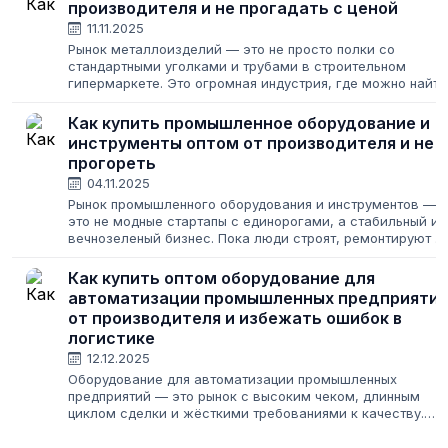
производителя и не прогадать с ценой
11.11.2025
Рынок металлоизделий — это не просто полки со
стандартными уголками и трубами в строительном
гипермаркете. Это огромная индустрия, где можно найти
всё: от стандартных метизов до уникальных
художественных металлоизделий на заказ. Для...
Как купить промышленное оборудование и
инструменты оптом от производителя и не
прогореть
04.11.2025
Рынок промышленного оборудования и инструментов —
это не модные стартапы с единорогами, а стабильный и
вечнозеленый бизнес. Пока люди строят, ремонтируют и
производят, им всегда будет нужен качественный
инструмент. Для предпринимателя...
Как купить оптом оборудование для
автоматизации промышленных предприяти
от производителя и избежать ошибок в
логистике
12.12.2025
Оборудование для автоматизации промышленных
предприятий — это рынок с высоким чеком, длинным
циклом сделки и жёсткими требованиями к качеству.
Здесь нельзя просто прийти, как на условный Садовод, и
выбрать товар по самой низкой цене....