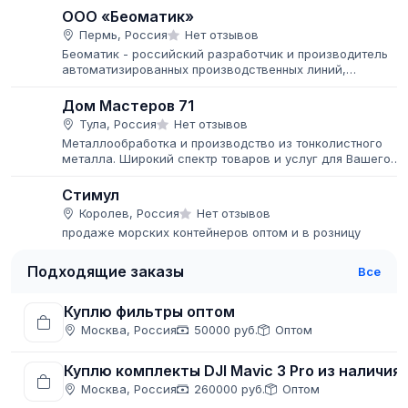
ООО «Беоматик»
Пермь, Россия
Нет отзывов
Беоматик - российский разработчик и производитель
автоматизированных производственных линий,
конвейерных систем и оборудования, модульных лент,
пластиковых цепей и комплектующих...
Дом Мастеров 71
Тула, Россия
Нет отзывов
Металлообработка и производство из тонколистного
металла. Широкий спектр товаров и услуг для Вашего
дома, дачи и бизнеса Работаем как со строительными
компаниями, так и с...
Стимул
Королев, Россия
Нет отзывов
продаже морских контейнеров оптом и в розницу
Подходящие заказы
Все
Куплю фильтры оптом
Москва, Россия
50000 руб.
Оптом
Куплю комплекты DJI Mavic 3 Pro из наличия
Москва, Россия
260000 руб.
Оптом