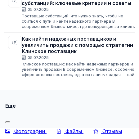
субстанций: ключевые критерии и советы
05.07.2025
Поставщик субстанций: что нужно знать, чтобы не
сбиться с пути и найти надежного партнера В
современном бизнес-мире, где конкуренция за клиента
только растет, наличие стабильных и качественных
поставщиков субстанций становится для...
Как найти надежных поставщиков и
увеличить продажи с помощью стратегии
Клинское поставщик
05.07.2025
Клинское поставщик: как найти надежных партнеров и
увеличить продажи В современном бизнесе, особенно в
сфере оптовых поставок, одна из главных задач — найти
надежных и проверенных партнеров, расширить
клиентскую базу и уверенно расти....
Еще
Фотографии
Файлы
Отзывы