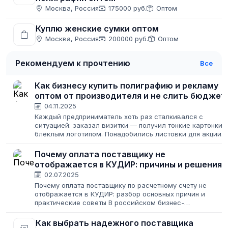
Москва, Россия
175000 руб.
Оптом
Куплю женские сумки оптом
Москва, Россия
200000 руб.
Оптом
Рекомендуем к прочтению
Все
Как бизнесу купить полиграфию и рекламу
оптом от производителя и не слить бюджет
04.11.2025
Каждый предприниматель хоть раз сталкивался с
ситуацией: заказал визитки — получил тонкие картонки 
блеклым логотипом. Понадобились листовки для акции
— типография сорвала сроки, и раздавать их пришлось
уже после окончания распродажи....
Почему оплата поставщику не
отображается в КУДИР: причины и решения
02.07.2025
Почему оплата поставщику по расчетному счету не
отображается в КУДИР: разбор основных причин и
практические советы В российском бизнес-
пространстве ведение Книги учета доходов и расходов
(КУДИР) является обязательным для индивидуальных...
Как выбрать надежного поставщика