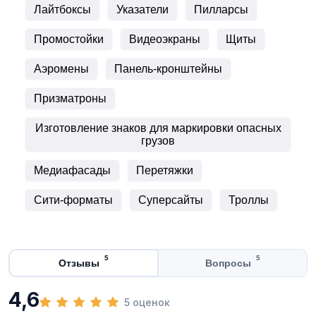
Лайтбоксы
Указатели
Пилларсы
Промостойки
Видеоэкраны
Щиты
Аэромены
Панель-кронштейны
Призматроны
Изготовление знаков для маркировки опасных
грузов
Медиафасады
Перетяжки
Сити-форматы
Суперсайты
Троллы
5
5
Отзывы
Вопросы
4,6
5 оценок