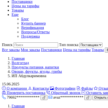
Поставщики
Цены на тарифы
Товары
Еще
Блог
Купить баннер
Верификация
Вопросы/Ответы
Поддержка
Поиск
Тип поиска
Все заказы
Мои заказы
Поставщики
Цены на тарифы
Товары
Главная
Волгоград
Продукты питания, напитки
Овощи, фрукты, ягоды, грибы
ИП Абдулкаримовна
15.06.2025
О компании
Контакты
Фотографии
Файлы
Отзы
Проверить поставщика
Обратный звонок
Оставить зая
79692************
avaz************
Открыть 
Главная