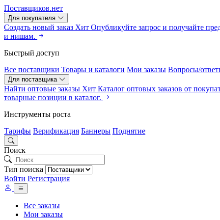
Поставщиков.нет
Для покупателя
Создать новый заказ
Хит
Опубликуйте запрос и получайте пре
и нишам.
Быстрый доступ
Все поставщики
Товары и каталоги
Мои заказы
Вопросы/ответ
Для поставщика
Найти оптовые заказы
Хит
Каталог оптовых заказов от покупа
товарные позиции в каталог.
Инструменты роста
Тарифы
Верификация
Баннеры
Поднятие
Поиск
Тип поиска
Войти
Регистрация
Все заказы
Мои заказы