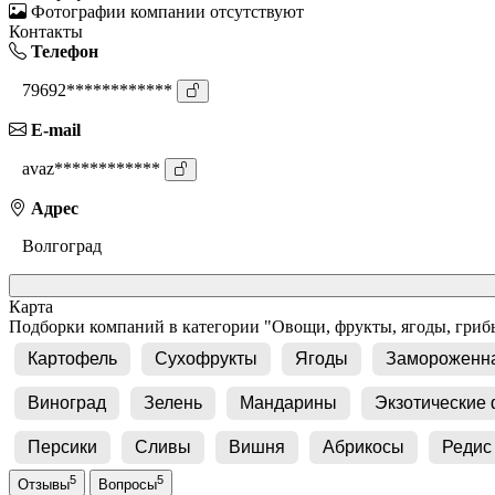
Фотографии компании отсутствуют
Контакты
Телефон
79692************
E-mail
avaz************
Адрес
Волгоград
Карта
Подборки компаний в категории "Овощи, фрукты, ягоды, гриб
Картофель
Сухофрукты
Ягоды
Замороженна
Виноград
Зелень
Мандарины
Экзотические
Персики
Сливы
Вишня
Абрикосы
Редис
5
5
Отзывы
Вопросы