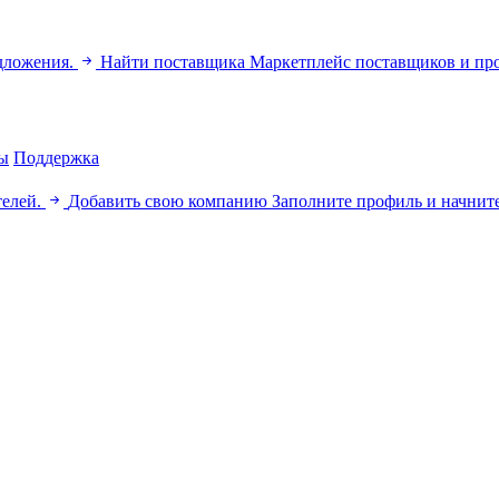
дложения.
Найти поставщика
Маркетплейс поставщиков и пр
ы
Поддержка
телей.
Добавить свою компанию
Заполните профиль и начните