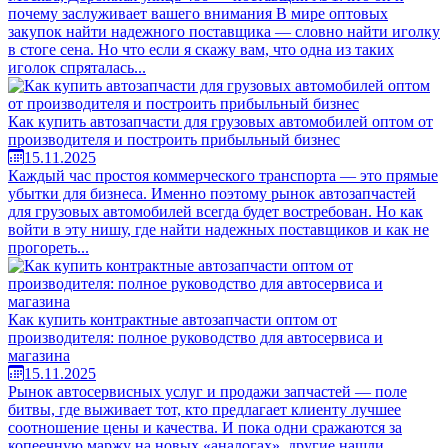
почему заслуживает вашего внимания В мире оптовых
закупок найти надежного поставщика — словно найти иголку
в стоге сена. Но что если я скажу вам, что одна из таких
иголок спряталась...
Как купить автозапчасти для грузовых автомобилей оптом от
производителя и построить прибыльный бизнес
15.11.2025
Каждый час простоя коммерческого транспорта — это прямые
убытки для бизнеса. Именно поэтому рынок автозапчастей
для грузовых автомобилей всегда будет востребован. Но как
войти в эту нишу, где найти надежных поставщиков и как не
прогореть...
Как купить контрактные автозапчасти оптом от
производителя: полное руководство для автосервиса и
магазина
15.11.2025
Рынок автосервисных услуг и продажи запчастей — поле
битвы, где выживает тот, кто предлагает клиенту лучшее
соотношение цены и качества. И пока одни сражаются за
копеечную маржу на новых «аналогах», другие нашли