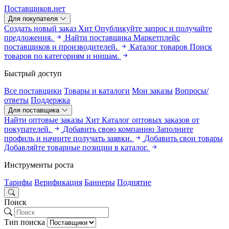
Поставщиков.нет
Для покупателя
Создать новый заказ
Хит
Опубликуйте запрос и получайте
предложения.
Найти поставщика
Маркетплейс
поставщиков и производителей.
Каталог товаров
Поиск
товаров по категориям и нишам.
Быстрый доступ
Все поставщики
Товары и каталоги
Мои заказы
Вопросы/
ответы
Поддержка
Для поставщика
Найти оптовые заказы
Хит
Каталог оптовых заказов от
покупателей.
Добавить свою компанию
Заполните
профиль и начните получать заявки.
Добавить свои товары
Добавляйте товарные позиции в каталог.
Инструменты роста
Тарифы
Верификация
Баннеры
Поднятие
Поиск
Тип поиска