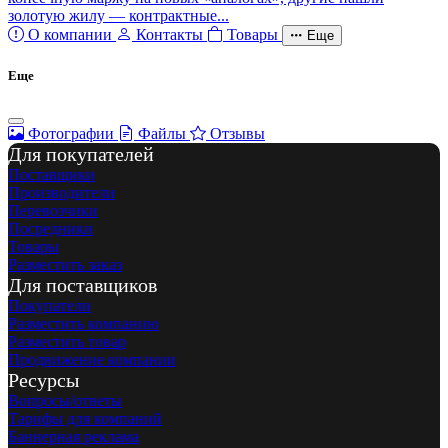
золотую жилу — контрактные...
О компании
Контакты
Товары
Еще
Еще
Фотографии
Файлы
Отзывы
Для покупателей
Поставщики
Производители
Перевозчики
Посредники
Товары
Разместить заказ
Для поставщиков
Покупатели
Разместить компанию
Разместить товар
Продвижение компании
Ресурсы
Вопросы/ответы
Тарифы для компаний
Баннерная реклама