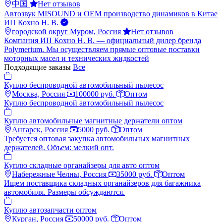
中国
Нет отзывов
Автозвук MISOUND и ОЕМ производство динамиков в Китае
ИП Кохно Н. В.
городской округ Муром, Россия
Нет отзывов
Компания ИП Кохно Н. В. — официальный дилер бренда
Polymerium. Мы осуществляем прямые оптовые поставки
моторных масел и технических жидкостей
Подходящие заказы
Все
Куплю беспроводной автомобильный пылесос
Москва, Россия
100000 руб.
Оптом
Куплю беспроводной автомобильный пылесос
Куплю автомобильные магнитные держатели оптом
Ангарск, Россия
5000 руб.
Оптом
Требуется оптовая закупка автомобильных магнитных
держателей. Объем: мелкий опт.
Куплю складные органайзеры для авто оптом
Набережные Челны, Россия
35000 руб.
Оптом
Ищем поставщика складных органайзеров для багажника
автомобиля. Размеры обсуждаются.
Куплю автозапчасти оптом
Курган, Россия
50000 руб.
Оптом