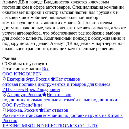
Азимут ДВ в городе Владивосток является ключевым
поставщиком в сфере автотоваров. Специализация компании
охватывает широкий спектр автозапчастей для грузовых и
легковых автомобилей, включая большой выбор
комплектующих для японских моделей. Пользователям
доступны как новые, так и контрактные автозапчасти, а также
услуги авторазбора, что обеспечивает разнообразие выбора
для любого клиента. Комплексный подход к обслуживанию и
подбору деталей делает Азимут ДВ надежным партнером для
владельцев транспорта, ищущих качественные решения.
Файлы
Файлы отсутствуют
Похожие компании
Все
ООО KINGQUEEN
Екатеринбург, Россия
Нет отзывов
оптовая поставка инструментов и товаров для бизнеса
ИП Сагеев Ирек Ильдарович
Акаршур, Россия
Нет отзывов
подшипник промышленные автомобильные подшипники
ООО РусТрансЧина
Москва, Россия
Нет отзывов
Российко-китайская компания по доставке грузов из Китая в
Россию
JIAXING MISOUND ELECTRONICS CO .,LTD.