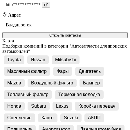
http************
Адрес
Владивосток
Открыть контакты
Карта
Подборки компаний в категории "Автозапчасти для японских
автомобилей"
Toyota
Nissan
Mitsubishi
Масляный фильтр
Фары
Двигатель
Mazda
Воздушный фильтр
Бампер
Топливный фильтр
Тормозная колодка
Honda
Subaru
Lexus
Коробка передач
Сцепление
Капот
Suzuki
АКПП
Подшипник
Амортизатор
Двери автомобиля