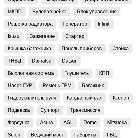
МКПП
Рулевая рейка
Блок управления
Решетка радиатора
Генератор
Infiniti
Isuzu
Зажигание
Стартер
Крышка багажника
Панель приборов
Стойка
ТНВД
Daihatsu
Datsun
Выхлопная система
Глушитель
КПП
Насос ГУР
Ремень ГРМ
Багажник
Гидроусилитель руля
Карданный вал
Ксенон
Подвеска
Суппорт
Трансмиссия
Форсунка
Acura
ASL
Dome
Mitsuoka
Scion
Ведущий мост
Габариты
ГБЦ