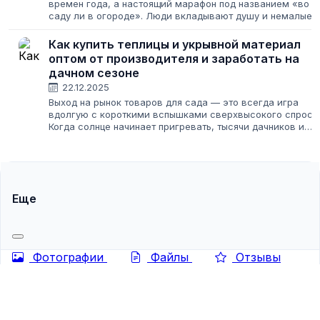
времен года, а настоящий марафон под названием «во
саду ли в огороде». Люди вкладывают душу и немалые
деньги в свои участки, и спрос на качественные товары
для сада и огорода только...
Как купить теплицы и укрывной материал
оптом от производителя и заработать на
дачном сезоне
22.12.2025
Выход на рынок товаров для сада — это всегда игра
вдолгую с короткими вспышками сверхвысокого спроса
Когда солнце начинает пригревать, тысячи дачников и
фермеров устремляются в магазины, чтобы обновить
свое хозяйство. В этот момент...
Еще
Фотографии
Файлы
Отзывы