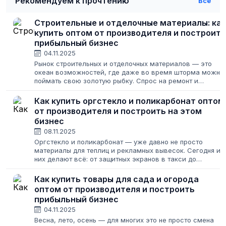
Рекомендуем к прочтению
Все
Строительные и отделочные материалы: как
купить оптом от производителя и построить
прибыльный бизнес
04.11.2025
Рынок строительных и отделочных материалов — это
океан возможностей, где даже во время шторма можно
поймать свою золотую рыбку. Спрос на ремонт и
строительство не исчезает никогда, меняются лишь его
масштабы. Для предпринимателя это...
Как купить оргстекло и поликарбонат оптом
от производителя и построить на этом
бизнес
08.11.2025
Оргстекло и поликарбонат — уже давно не просто
материалы для теплиц и рекламных вывесок. Сегодня из
них делают всё: от защитных экранов в такси до
дизайнерской мебели и модных аксессуаров. Спрос
растет, а значит, это отличная ниша...
Как купить товары для сада и огорода
оптом от производителя и построить
прибыльный бизнес
04.11.2025
Весна, лето, осень — для многих это не просто смена