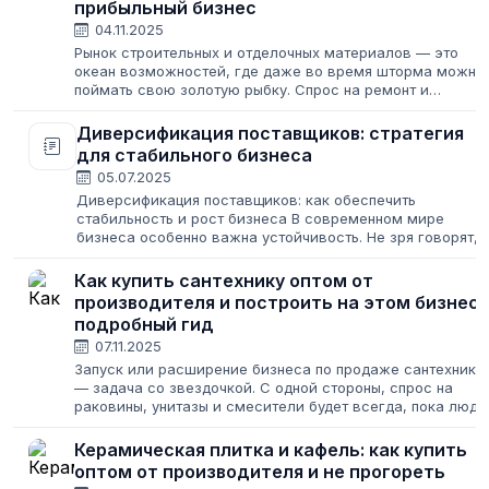
прибыльный бизнес
04.11.2025
Рынок строительных и отделочных материалов — это
океан возможностей, где даже во время шторма можно
поймать свою золотую рыбку. Спрос на ремонт и
строительство не исчезает никогда, меняются лишь его
масштабы. Для предпринимателя это...
Диверсификация поставщиков: стратегия
для стабильного бизнеса
05.07.2025
Диверсификация поставщиков: как обеспечить
стабильность и рост бизнеса В современном мире
бизнеса особенно важна устойчивость. Не зря говорят,
что надеяться только на одного продавца — как играть с
огнем: один поломанный мост может...
Как купить сантехнику оптом от
производителя и построить на этом бизнес:
подробный гид
07.11.2025
Запуск или расширение бизнеса по продаже сантехники
— задача со звездочкой. С одной стороны, спрос на
раковины, унитазы и смесители будет всегда, пока люди
делают ремонты. С другой — рынок переполнен
предложениями, от элитных европейских...
Керамическая плитка и кафель: как купить
оптом от производителя и не прогореть