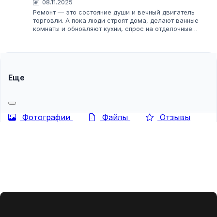
08.11.2025
Ремонт — это состояние души и вечный двигатель
торговли. А пока люди строят дома, делают ванные
комнаты и обновляют кухни, спрос на отделочные
материалы будет всегда. Один из столпов этого рынка —
керамическая плитка. Красивая, долговечная,...
Еще
Фотографии
Файлы
Отзывы