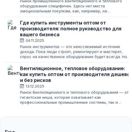
Рынок промышленного вентиляционного и теплового
оборудования специфичен. Здесь нет места
эмоциональным покупкам, как, например, на
«Садоводе», и нельзя просто взять товар «подешевле».
Речь идет о сложных инженерных системах, от которых...
Где купить инструменты оптом от
производителя: полное руководство для
вашего бизнеса
04.11.2025
Рынок инструментов — это неиссякаемый источник
дохода. Пока люди строят, ремонтируют и мастерят,
спрос на качественное оборудование будет всегда. Но
как войти в эту нишу и не прогореть? Главный секрет —
найти надежного поставщика и...
Вентиляционное, тепловое оборудование:
как купить оптом от производителя дешево
и без рисков
13.12.2025
Рынок Вентиляционного и теплового оборудования — это
гигантская ниша, которая охватывает как
профессиональные промышленные системы, так и
товары для частного строительства. Если вы хотите
начать продавать эти категории или расширить...
Еще