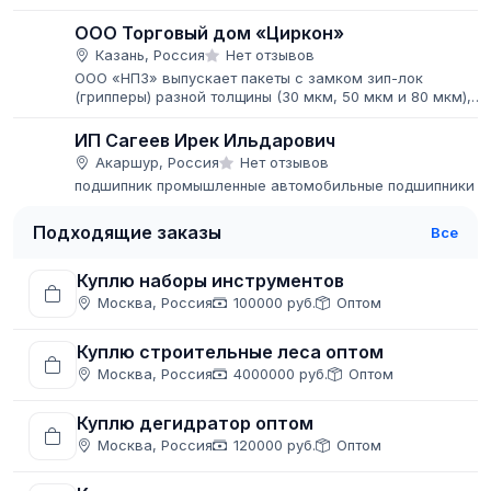
конвейерных систем и оборудования, модульных лент,
пластиковых цепей и комплектующих...
ООО Торговый дом «Циркон»
Казань, Россия
Нет отзывов
ООО «НПЗ» выпускает пакеты с замком зип-лок
(грипперы) разной толщины (30 мкм, 50 мкм и 80 мкм),
курьерские пакеты, воздушно-пузырчатую пленку и
пакеты из нее, термоусадочную,...
ИП Сагеев Ирек Ильдарович
Акаршур, Россия
Нет отзывов
подшипник промышленные автомобильные подшипники
Подходящие заказы
Все
Куплю наборы инструментов
Москва, Россия
100000 руб.
Оптом
Куплю строительные леса оптом
Москва, Россия
4000000 руб.
Оптом
Куплю дегидратор оптом
Москва, Россия
120000 руб.
Оптом