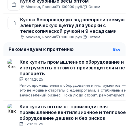
Куплю кухонные весы оптом
Москва, Россия
100000 руб.
Оптом
Куплю беспроводную водонепроницаемую
электрическую щетку для уборки с
телескопической ручкой и 9 насадками
Москва, Россия
100000 руб.
Оптом
Рекомендуем к прочтению
Все
Как купить промышленное оборудование и
инструменты оптом от производителя и не
прогореть
04.11.2025
Рынок промышленного оборудования и инструментов —
это не модные стартапы с единорогами, а стабильный и
вечнозеленый бизнес. Пока люди строят, ремонтируют и
производят, им всегда будет нужен качественный
инструмент. Для предпринимателя...
Как купить оптом от производителя
промышленное вентиляционное и тепловое
оборудование дешево и без рисков
12.12.2025