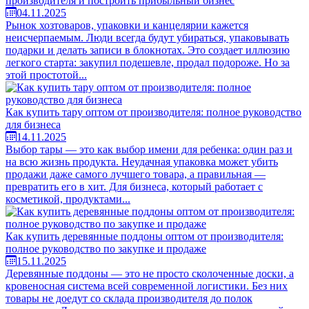
производителя и построить прибыльный бизнес
04.11.2025
Рынок хозтоваров, упаковки и канцелярии кажется
неисчерпаемым. Люди всегда будут убираться, упаковывать
подарки и делать записи в блокнотах. Это создает иллюзию
легкого старта: закупил подешевле, продал подороже. Но за
этой простотой...
Как купить тару оптом от производителя: полное руководство
для бизнеса
14.11.2025
Выбор тары — это как выбор имени для ребенка: один раз и
на всю жизнь продукта. Неудачная упаковка может убить
продажи даже самого лучшего товара, а правильная —
превратить его в хит. Для бизнеса, который работает с
косметикой, продуктами...
Как купить деревянные поддоны оптом от производителя:
полное руководство по закупке и продаже
15.11.2025
Деревянные поддоны — это не просто сколоченные доски, а
кровеносная система всей современной логистики. Без них
товары не доедут со склада производителя до полок