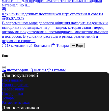
магазинов. Для предпринимателя это не только расходный
материал, но и...
Как найти надежных поставщиков игр: стратегии и советы
05.07.2025
В современном мире делового общения находить надежных и
выгодных поставщиков игр — задача, которая ставит перед
оптовыми покупателями и поставщиками множество вызовов
и вопросов. В условиях растущего рынка развлечений и
огромного спроса...
О компании
Контакты
Товары
Еще
Еще
Фотографии
Файлы
Отзывы
Для покупателей
Поставщики
Производители
Перевозчики
Посредники
Товары
Разместить заказ
Для поставщиков