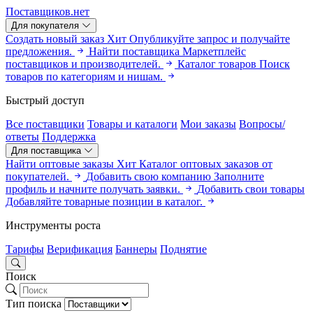
Поставщиков.нет
Для покупателя
Создать новый заказ
Хит
Опубликуйте запрос и получайте
предложения.
Найти поставщика
Маркетплейс
поставщиков и производителей.
Каталог товаров
Поиск
товаров по категориям и нишам.
Быстрый доступ
Все поставщики
Товары и каталоги
Мои заказы
Вопросы/
ответы
Поддержка
Для поставщика
Найти оптовые заказы
Хит
Каталог оптовых заказов от
покупателей.
Добавить свою компанию
Заполните
профиль и начните получать заявки.
Добавить свои товары
Добавляйте товарные позиции в каталог.
Инструменты роста
Тарифы
Верификация
Баннеры
Поднятие
Поиск
Тип поиска