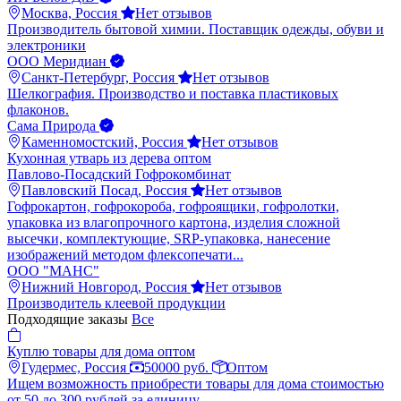
Москва, Россия
Нет отзывов
Производитель бытовой химии. Поставщик одежды, обуви и
электроники
ООО Меридиан
Санкт-Петербург, Россия
Нет отзывов
Шелкография. Производство и поставка пластиковых
флаконов.
Сама Природа
Каменномостский, Россия
Нет отзывов
Кухонная утварь из дерева оптом
Павлово-Посадский Гофрокомбинат
Павловский Посад, Россия
Нет отзывов
Гофрокартон, гофрокороба, гофроящики, гофролотки,
упаковка из влагопрочного картона, изделия сложной
высечки, комплектующие, SRP-упаковка, нанесение
изображений методом флексопечати...
ООО "МАНС"
Нижний Новгород, Россия
Нет отзывов
Производитель клеевой продукции
Подходящие заказы
Все
Куплю товары для дома оптом
Гудермес, Россия
50000 руб.
Оптом
Ищем возможность приобрести товары для дома стоимостью
от 50 до 300 рублей за единицу.