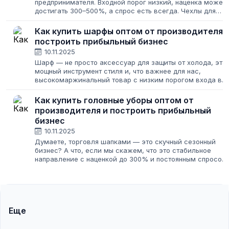
предпринимателя. Входной порог низкий, наценка может
достигать 300–500%, а спрос есть всегда. Чехлы для
телефонов, заколки для волос, ремни, сумки, бижутерия
— всё это мелочи, которые...
Как купить шарфы оптом от производителя 
построить прибыльный бизнес
10.11.2025
Шарф — не просто аксессуар для защиты от холода, это
мощный инструмент стиля и, что важнее для нас,
высокомаржинальный товар с низким порогом входа в
бизнес. В отличие от одежды, у шарфов нет строгой
размерной сетки, они не требуют...
Как купить головные уборы оптом от
производителя и построить прибыльный
бизнес
10.11.2025
Думаете, торговля шапками — это скучный сезонный
бизнес? А что, если мы скажем, что это стабильное
направление с наценкой до 300% и постоянным спросом,
если всё сделать правильно. Головные уборы — это не
просто защита от холода или...
Еще