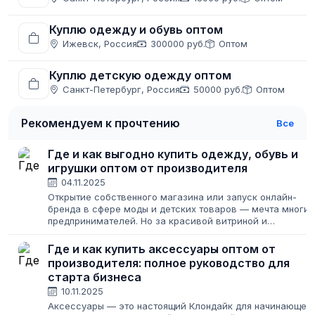
Куплю одежду и обувь оптом
Ижевск, Россия
300000 руб.
Оптом
Куплю детскую одежду оптом
Санкт-Петербург, Россия
50000 руб.
Оптом
Рекомендуем к прочтению
Все
Где и как выгодно купить одежду, обувь и
игрушки оптом от производителя
04.11.2025
Открытие собственного магазина или запуск онлайн-
бренда в сфере моды и детских товаров — мечта многих
предпринимателей. Но за красивой витриной и
восторженными отзывами клиентов стоит титаническая
работа по поиску надежных поставщиков....
Где и как купить аксессуары оптом от
производителя: полное руководство для
старта бизнеса
10.11.2025
Аксессуары — это настоящий Клондайк для начинающег