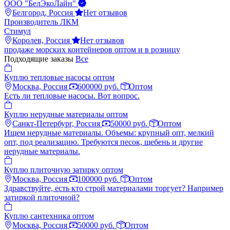
ООО "БелЭкоЛайн"
Белгород, Россия
Нет отзывов
Производитель ЛКМ
Стимул
Королев, Россия
Нет отзывов
продаже морских контейнеров оптом и в розницу
Подходящие заказы
Все
Куплю тепловые насосы оптом
Москва, Россия
600000 руб.
Оптом
Есть ли тепловые насосы. Вот вопрос.
Куплю нерудные материалы оптом
Санкт-Петербург, Россия
50000 руб.
Оптом
Ищем нерудные материалы. Объемы: крупный опт, мелкий
опт, под реализацию. Требуются песок, щебень и другие
нерудные материалы.
Куплю плиточную затирку оптом
Москва, Россия
100000 руб.
Оптом
Здравствуйте, есть кто строй материалами торгует? Например
затиркой плиточной?
Куплю сантехника оптом
Москва, Россия
50000 руб.
Оптом