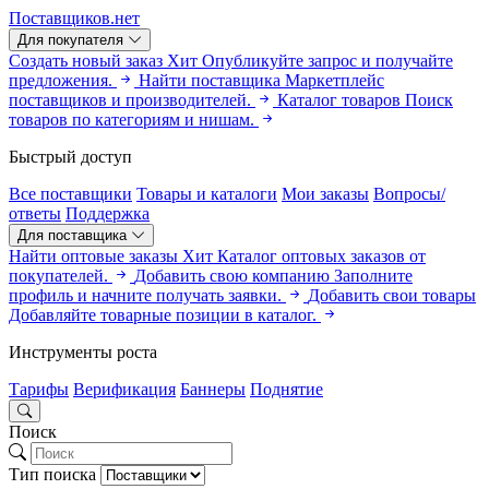
Поставщиков.нет
Для покупателя
Создать новый заказ
Хит
Опубликуйте запрос и получайте
предложения.
Найти поставщика
Маркетплейс
поставщиков и производителей.
Каталог товаров
Поиск
товаров по категориям и нишам.
Быстрый доступ
Все поставщики
Товары и каталоги
Мои заказы
Вопросы/
ответы
Поддержка
Для поставщика
Найти оптовые заказы
Хит
Каталог оптовых заказов от
покупателей.
Добавить свою компанию
Заполните
профиль и начните получать заявки.
Добавить свои товары
Добавляйте товарные позиции в каталог.
Инструменты роста
Тарифы
Верификация
Баннеры
Поднятие
Поиск
Тип поиска