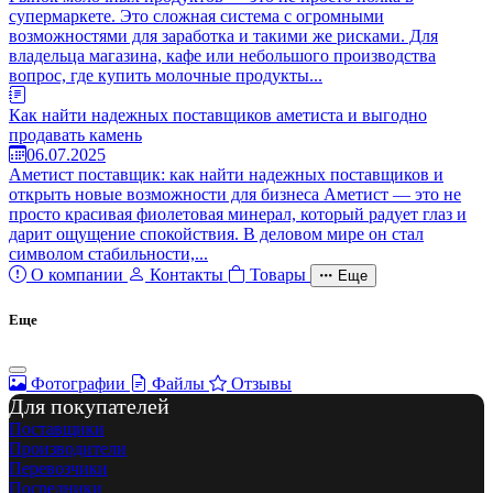
супермаркете. Это сложная система с огромными
возможностями для заработка и такими же рисками. Для
владельца магазина, кафе или небольшого производства
вопрос, где купить молочные продукты...
Как найти надежных поставщиков аметиста и выгодно
продавать камень
06.07.2025
Аметист поставщик: как найти надежных поставщиков и
открыть новые возможности для бизнеса Аметист — это не
просто красивая фиолетовая минерал, который радует глаз и
дарит ощущение спокойствия. В деловом мире он стал
символом стабильности,...
О компании
Контакты
Товары
Еще
Еще
Фотографии
Файлы
Отзывы
Для покупателей
Поставщики
Производители
Перевозчики
Посредники