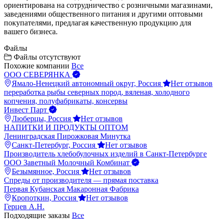
ориентирована на сотрудничество с розничными магазинами,
заведениями общественного питания и другими оптовыми
покупателями, предлагая качественную продукцию для
вашего бизнеса.
Файлы
Файлы отсутствуют
Похожие компании
Все
ООО СЕВЕРЯНКА
Ямало-Ненецкий автономный округ, Россия
Нет отзывов
переработка рыбы северных пород, вяленая, холодного
копчения, полуфабрикаты, консервы
Инвест Парт
Люберцы, Россия
Нет отзывов
НАПИТКИ И ПРОДУКТЫ ОПТОМ
Ленинградская Пирожковая Минутка
Санкт-Петербург, Россия
Нет отзывов
Производитель хлебобулочных изделий в Санкт-Петербурге
ООО Заветный Молочный Комбинат
Безымянное, Россия
Нет отзывов
Спреды от производителя — прямая поставка
Первая Кубанская Макаронная Фабрика
Кропоткин, Россия
Нет отзывов
Герцев А.Н.
Подходящие заказы
Все