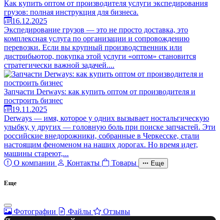
Как купить оптом от производителя услуги экспедирования
грузов: полная инструкция для бизнеса.
16.12.2025
Экспедирование грузов — это не просто доставка, это
комплексная услуга по организации и сопровождению
перевозки. Если вы крупный производственник или
дистрибьютор, покупка этой услуги «оптом» становится
стратегически важной задачей....
Запчасти Derways: как купить оптом от производителя и
построить бизнес
19.11.2025
Derways — имя, которое у одних вызывает ностальгическую
улыбку, у других — головную боль при поиске запчастей. Эти
российские внедорожники, собранные в Черкесске, стали
настоящим феноменом на наших дорогах. Но время идет,
машины стареют,...
О компании
Контакты
Товары
Еще
Еще
Фотографии
Файлы
Отзывы