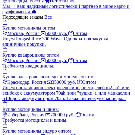
Люберцы, Россия
Нет отзывов
Мы — ваш надёжный логистический партнёр в мире карго и
фулфилмента 💼
Подходящие заказы
Все
Куплю мотоциклы оптом
Москва, Россия
50000 руб.
Оптом
Ищем Progasi Race 300 Wave. Однократная закупка,
единичные покупки.
Куплю квадроциклы оптом
Москва, Россия
50000 руб.
Оптом
Требуются квадроциклы.
Куплю электровелосипеды и мопеды оптом
Краснодар, Россия
350000 руб.
Оптом
Ищем поставщиков электровелосипедов моделей ю2, ю5 или
венбокс с аккумулятором 70ah (или "тушки"), или маикаолин
н10про с аккумулятором 70ah. Также интересуют мопеды...
Куплю мотоциклы и шины
Избербаш, Россия
700000 руб.
Оптом
Требуются мотоциклы и шины.
Куплю мотоциклы эндуро оптом