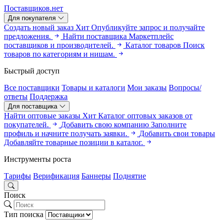
Поставщиков.нет
Для покупателя
Создать новый заказ
Хит
Опубликуйте запрос и получайте
предложения.
Найти поставщика
Маркетплейс
поставщиков и производителей.
Каталог товаров
Поиск
товаров по категориям и нишам.
Быстрый доступ
Все поставщики
Товары и каталоги
Мои заказы
Вопросы/
ответы
Поддержка
Для поставщика
Найти оптовые заказы
Хит
Каталог оптовых заказов от
покупателей.
Добавить свою компанию
Заполните
профиль и начните получать заявки.
Добавить свои товары
Добавляйте товарные позиции в каталог.
Инструменты роста
Тарифы
Верификация
Баннеры
Поднятие
Поиск
Тип поиска