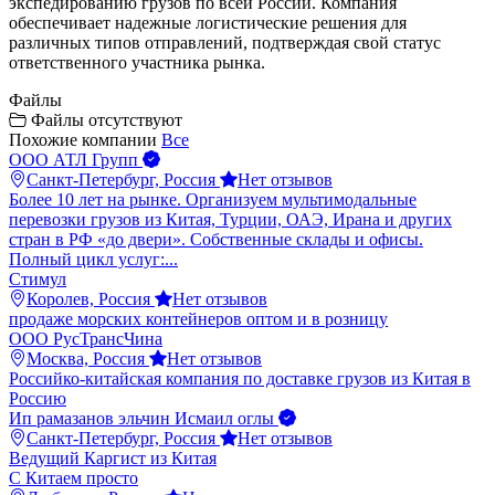
экспедированию грузов по всей России. Компания
обеспечивает надежные логистические решения для
различных типов отправлений, подтверждая свой статус
ответственного участника рынка.
Файлы
Файлы отсутствуют
Похожие компании
Все
ООО АТЛ Групп
Санкт-Петербург, Россия
Нет отзывов
Более 10 лет на рынке. Организуем мультимодальные
перевозки грузов из Китая, Турции, ОАЭ, Ирана и других
стран в РФ «до двери». Собственные склады и офисы.
Полный цикл услуг:...
Стимул
Королев, Россия
Нет отзывов
продаже морских контейнеров оптом и в розницу
ООО РусТрансЧина
Москва, Россия
Нет отзывов
Российко-китайская компания по доставке грузов из Китая в
Россию
Ип рамазанов эльчин Исмаил оглы
Санкт-Петербург, Россия
Нет отзывов
Ведущий Каргист из Китая
С Китаем просто