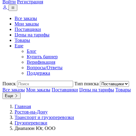
Войти
Регистрация
Все заказы
Мои заказы
Поставщики
Цены на тарифы
Товары
Еще
Блог
Купить баннер
Верификация
Вопросы/Ответы
Поддержка
Поиск
Тип поиска
Все заказы
Мои заказы
Поставщики
Цены на тарифы
Товары
Еще
Главная
Ростов-на-Дону
Транспорт и грузоперевозки
Грузоперевозки
Диапазон Юг, ООО