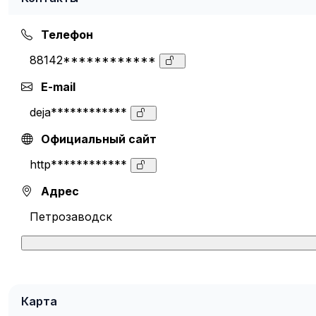
Телефон
88142************
E-mail
deja************
Официальный сайт
http************
Адрес
Петрозаводск
Карта