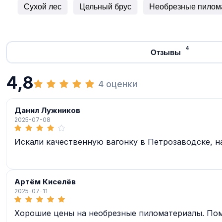
Сухой лес
Цельный брус
Необрезные пилом
4
Отзывы
4,8
4 оценки
Данил Лужников
2025-07-08
Искали качественную вагонку в Петрозаводске, н
Артём Киселёв
2025-07-11
Хорошие цены на необрезные пиломатериалы. Помо