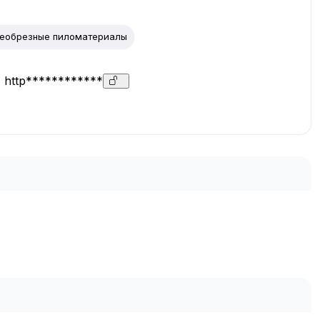
еобрезные пиломатериалы
http************