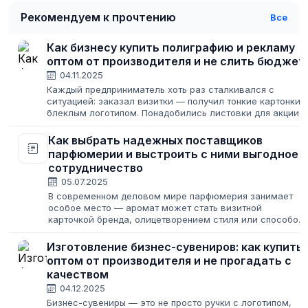
Рекомендуем к прочтению
Все
Как бизнесу купить полиграфию и рекламу
оптом от производителя и не слить бюджет
04.11.2025
Каждый предприниматель хоть раз сталкивался с
ситуацией: заказал визитки — получил тонкие картонки 
блеклым логотипом. Понадобились листовки для акции
— типография сорвала сроки, и раздавать их пришлось
уже после окончания распродажи....
Как выбрать надежных поставщиков
парфюмерии и выстроить с ними выгодное
сотрудничество
05.07.2025
В современном деловом мире парфюмерия занимает
особое место — аромат может стать визитной
карточкой бренда, олицетворением стиля или способом
подчеркнуть уникальность каждого продукта. Для
оптовых поставщиков и закупщиков понимание...
Изготовление бизнес-сувениров: как купить
оптом от производителя и не прогадать с
качеством
04.12.2025
Бизнес-сувениры — это не просто ручки с логотипом,