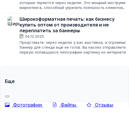
которые теряются через неделю. Это мощный инструмен
маркетинга, способный укрепить лояльность клиентов,
повысить узнаваемость бренда и мотивировать
сотрудников. Но только если подойти...
Широкоформатная печать: как бизнесу
купить оптом от производителя и не
переплатить за баннеры
04.12.2025
Представьте: через неделю у вас выставка, а огромный
баннер для стенда еще не готов. Вы наспех отправляете 
первую попавшуюся типографию картинку из интернета 
получаете мутное полотно, на котором ваш логотип
выглядит как расплывчатое...
Еще
Фотографии
Файлы
Отзывы