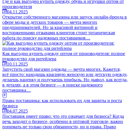
Где и как выгодно купить одежду, обувь и игрушки оптом от
производителя
04.11.2025
Открытие собственного магазина или запуск онлайн-бренда в
сфере моды и детских товаров — мечта многих
предпринимателей. Но за красивой витриной и
восторженными отзывами клиентов стоит титаническая
работа по поиску надежных поставщиков....
Как выгодно купить одежду оптом от производителя: полное
руководство для ритейлера
10.11.2025
Запустить свой магазин одежды — мечта многих. Кажется,
всё просто: находишь красивую женскую или детскую одежду,
делаешь наценку и получаешь прибыль. Но дьявол, как всегда,
в деталях, а в этом бизнесе — в поиске надежного
поставщика....
Права поставщика: как использовать их для защиты и роста
бизнеса
04.07.2025
Поставщик имеет право: что это означает для бизнеса? Когда
речь заходит о бизнесе, особенно в оптовой торговле, важно
понимать не только свои обязанности, но и права. Право