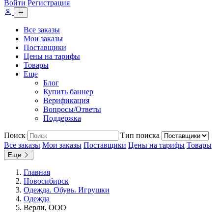
Войти
Регистрация
Все заказы
Мои заказы
Поставщики
Цены на тарифы
Товары
Еще
Блог
Купить баннер
Верификация
Вопросы/Ответы
Поддержка
Поиск
Тип поиска
Все заказы
Мои заказы
Поставщики
Цены на тарифы
Товары
Еще
Главная
Новосибирск
Одежда. Обувь. Игрушки
Одежда
Верли, ООО