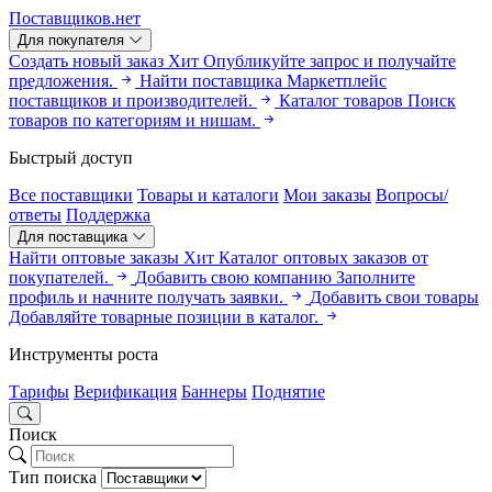
Поставщиков.нет
Для покупателя
Создать новый заказ
Хит
Опубликуйте запрос и получайте
предложения.
Найти поставщика
Маркетплейс
поставщиков и производителей.
Каталог товаров
Поиск
товаров по категориям и нишам.
Быстрый доступ
Все поставщики
Товары и каталоги
Мои заказы
Вопросы/
ответы
Поддержка
Для поставщика
Найти оптовые заказы
Хит
Каталог оптовых заказов от
покупателей.
Добавить свою компанию
Заполните
профиль и начните получать заявки.
Добавить свои товары
Добавляйте товарные позиции в каталог.
Инструменты роста
Тарифы
Верификация
Баннеры
Поднятие
Поиск
Тип поиска