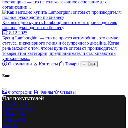
поставщика — это не только законное основание для
организации...
Как выгодно купить Lamborghini оптом от производителя:
полное руководство по бизнесу
18.12.2025
Бренд Lamborghini — это не просто автомобили, это символ
статуса, инженерного гения и безупречного дизайна. Когда
речь заходит о том, чтобы купить оптом от производителя
товары этой категории, предприниматели сталкиваются с
уникальным...
О компании
Контакты
Товары
Еще
Еще
Фотографии
Файлы
Отзывы
Для покупателей
Поставщики
Производители
Перевозчики
Посредники
Товары