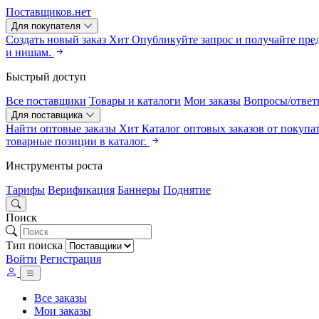
Поставщиков.нет
Для покупателя
Создать новый заказ
Хит
Опубликуйте запрос и получайте пре
и нишам.
Быстрый доступ
Все поставщики
Товары и каталоги
Мои заказы
Вопросы/ответ
Для поставщика
Найти оптовые заказы
Хит
Каталог оптовых заказов от покупа
товарные позиции в каталог.
Инструменты роста
Тарифы
Верификация
Баннеры
Поднятие
Поиск
Тип поиска
Войти
Регистрация
Все заказы
Мои заказы