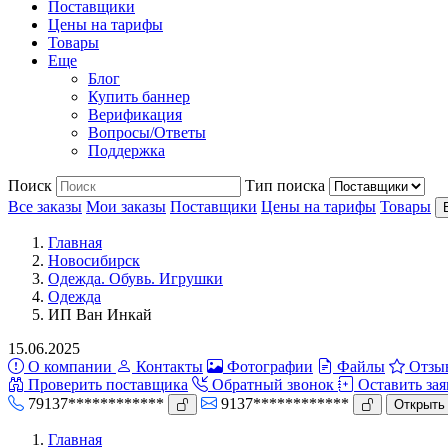
Поставщики
Цены на тарифы
Товары
Еще
Блог
Купить баннер
Верификация
Вопросы/Ответы
Поддержка
Поиск
Тип поиска
Все заказы
Мои заказы
Поставщики
Цены на тарифы
Товары
Главная
Новосибирск
Одежда. Обувь. Игрушки
Одежда
ИП Ван Инкай
15.06.2025
О компании
Контакты
Фотографии
Файлы
Отзы
Проверить поставщика
Обратный звонок
Оставить зая
79137************
9137************
Открыть
Главная