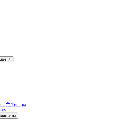
Еще
вы
Товары
вку
 контакты