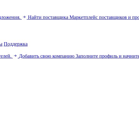
дложения.
Найти поставщика
Маркетплейс поставщиков и пр
ы
Поддержка
телей.
Добавить свою компанию
Заполните профиль и начните