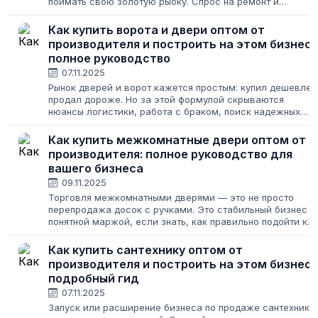
поймать свою золотую рыбку. Спрос на ремонт и
строительство не исчезает никогда, меняются лишь его
масштабы. Для предпринимателя это...
Как купить ворота и двери оптом от
производителя и построить на этом бизнес:
полное руководство
07.11.2025
Рынок дверей и ворот кажется простым: купил дешевле,
продал дороже. Но за этой формулой скрываются
нюансы логистики, работа с браком, поиск надежных
поставщиков и постоянная борьба за клиента. Открыть
свой магазин или наладить поставки...
Как купить межкомнатные двери оптом от
производителя: полное руководство для
вашего бизнеса
09.11.2025
Торговля межкомнатными дверями — это не просто
перепродажа досок с ручками. Это стабильный бизнес с
понятной маржой, если знать, как правильно подойти к
закупкам. Многие новички обжигаются на первом же
этапе: выбирают не тот ассортимент,...
Как купить сантехнику оптом от
производителя и построить на этом бизнес:
подробный гид
07.11.2025
Запуск или расширение бизнеса по продаже сантехники