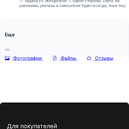
— задача со звездочкой. С одной стороны, спрос на
раковины, унитазы и смесители будет всегда, пока люди
делают ремонты. С другой — рынок переполнен
предложениями, от элитных европейских...
Еще
Фотографии
Файлы
Отзывы
Для покупателей