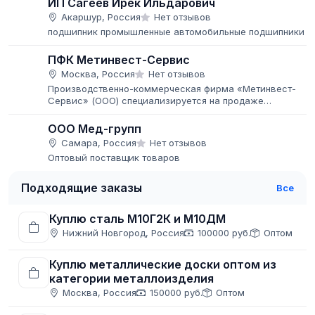
ИП Сагеев Ирек Ильдарович
Акаршур, Россия
Нет отзывов
подшипник промышленные автомобильные подшипники
ПФК Метинвест-Сервис
Москва, Россия
Нет отзывов
Производственно-коммерческая фирма «Метинвест-
Сервис» (ООО) специализируется на продаже
сортового, листового и фасонного металлопроката в
ассортименте, имеет технические возможности...
ООО Мед-групп
Самара, Россия
Нет отзывов
Оптовый поставщик товаров
Подходящие заказы
Все
Куплю сталь М10Г2К и М10ДМ
Нижний Новгород, Россия
100000 руб.
Оптом
Куплю металлические доски оптом из
категории металлоизделия
Москва, Россия
150000 руб.
Оптом