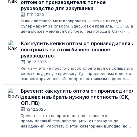
оптом от производителя: полное
руководство для закупщика
11.11.2025
Рынок цветного металлопроката — это не поход в
супермаркет за хлебом. Здесь свои правила, ГОСТы, а
цена может меняться быстрее, чем погода в Санкт-
Петербурге. Для новичка этот мир может показаться
сложным: десятки поставщиков, непонятные...
Как купить кепки оптом от производителя и
построить на этом бизнес: полное
руководство
06.12.2025
Кепки — это не просто способ спрятаться от солнца или
скрыть неудачную прическу. Для предпринимателя это
высокомаржинальный товар с постоянным спросом,
который легко продавать как в розницу, так и
использовать для корпоративных нужд....
Брезент: как купить оптом от производител
дешево и выбрать нужную плотность (СК,
ОП, ПВ)
12.12.2025
Брезент — это не просто плотная ткань, это
промышленный стандарт защиты, от пожаров до
наводнений. Работать с этой категорией выгодно, но
только если вы знаете, какой именно брезент нужен (ОП,
СК, СКПВ), как рассчитать плотность брезента...