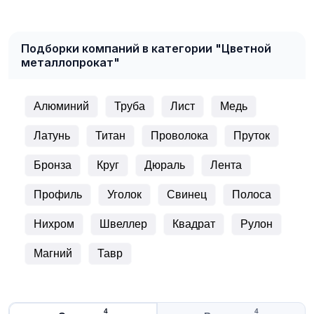
Подборки компаний в категории "Цветной
металлопрокат"
Алюминий
Труба
Лист
Медь
Латунь
Титан
Проволока
Пруток
Бронза
Круг
Дюраль
Лента
Профиль
Уголок
Свинец
Полоса
Нихром
Швеллер
Квадрат
Рулон
Магний
Тавр
4
4