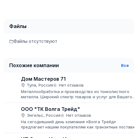
Файлы
Файлы отсутствуют
Похожие компании
Все
Дом Мастеров 71
Тула, Россия
Нет отзывов
Металлообработка и производство из тонколистного
металла. Широкий спектр товаров и услуг для Вашего
дома, дачи и бизнеса Работаем как со строительными
компаниями, так и с...
ООО "ТК Волга Трейд"
Энгельс, Россия
Нет отзывов
На сегодняшний день компания «Волга Трейд»
предлагает нашим покупателям как транзитные поставки
труб и металлопроката с нескольких заводов-
производителей, так и отгрузки с...