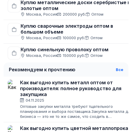
Куплю металлические доски серебристые и
золотые оптом
Москва, Россия
200000 руб.
Оптом
Куплю сварочные электроды оптом в
большом объеме
Москва, Россия
100000 руб.
Оптом
Куплю синельную проволоку оптом
Москва, Россия
150000 руб.
Оптом
Рекомендуем к прочтению
Все
Как выгодно купить металл оптом от
производителя: полное руководство для
закупщика
04.11.2025
Оптовые закупки металла требуют тщательного
планирования и выбора поставщика.Закупка металла дл
бизнеса — это не то же самое, что сходить в
строительный магазин за парой уголков для дачи. Здесь
на кону стоят крупные суммы, сроки проектов...
Как выгодно купить цветной металлопрокат