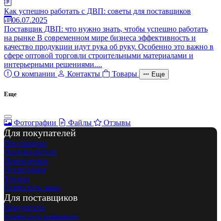
Как успешно работать с ДВП: советы для поставщиков
06.07.2025
Поставщик ДВП: что нужно знать, чтобы успешно работать
на рынке В современном мире бизнеса эффективность и
качество продукции идут рука об руку. Особенно это важно в
сфере оптовой торговли строительными материалами и
интерьерными решениями....
О компании
Контакты
Товары
Еще
Еще
Фотографии
Файлы
Отзывы
Для покупателей
Поставщики
Производители
Перевозчики
Посредники
Товары
Разместить заказ
Для поставщиков
Покупатели
Разместить компанию