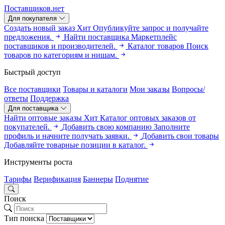
Поставщиков.нет
Для покупателя
Создать новый заказ
Хит
Опубликуйте запрос и получайте
предложения.
Найти поставщика
Маркетплейс
поставщиков и производителей.
Каталог товаров
Поиск
товаров по категориям и нишам.
Быстрый доступ
Все поставщики
Товары и каталоги
Мои заказы
Вопросы/
ответы
Поддержка
Для поставщика
Найти оптовые заказы
Хит
Каталог оптовых заказов от
покупателей.
Добавить свою компанию
Заполните
профиль и начните получать заявки.
Добавить свои товары
Добавляйте товарные позиции в каталог.
Инструменты роста
Тарифы
Верификация
Баннеры
Поднятие
Поиск
Тип поиска