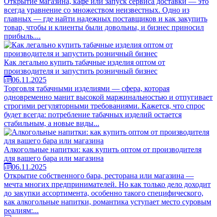
Открытие магазина, кафе или запуск сервиса доставки — это
всегда уравнение со множеством неизвестных. Одно из
главных — где найти надежных поставщиков и как закупить
товар, чтобы и клиенты были довольны, и бизнес приносил
прибыль....
Как легально купить табачные изделия оптом от
производителя и запустить розничный бизнес
06.11.2025
Торговля табачными изделиями — сфера, которая
одновременно манит высокой маржинальностью и отпугивает
строгими регуляторными требованиями. Кажется, что спрос
будет всегда: потребление табачных изделий остается
стабильным, а новые виды...
Алкогольные напитки: как купить оптом от производителя
для вашего бара или магазина
06.11.2025
Открытие собственного бара, ресторана или магазина —
мечта многих предпринимателей. Но как только дело доходит
до закупки ассортимента, особенно такого специфического,
как алкогольные напитки, романтика уступает место суровым
реалиям:...