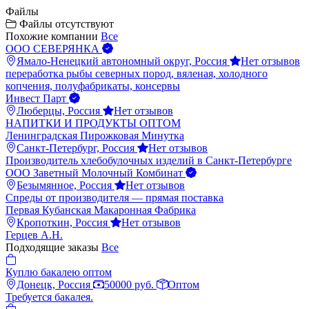
Файлы
Файлы отсутствуют
Похожие компании
Все
ООО СЕВЕРЯНКА
Ямало-Ненецкий автономный округ, Россия
Нет отзывов
переработка рыбы северных пород, вяленая, холодного
копчения, полуфабрикаты, консервы
Инвест Парт
Люберцы, Россия
Нет отзывов
НАПИТКИ И ПРОДУКТЫ ОПТОМ
Ленинградская Пирожковая Минутка
Санкт-Петербург, Россия
Нет отзывов
Производитель хлебобулочных изделий в Санкт-Петербурге
ООО Заветный Молочный Комбинат
Безымянное, Россия
Нет отзывов
Спреды от производителя — прямая поставка
Первая Кубанская Макаронная Фабрика
Кропоткин, Россия
Нет отзывов
Герцев А.Н.
Подходящие заказы
Все
Куплю бакалею оптом
Донецк, Россия
50000 руб.
Оптом
Требуется бакалея.