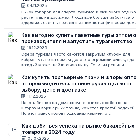
04.11.2025
Рынок товаров для спорта, туризма и активного отдыха
растет как на дрожжах. Люди всё больше заботятся о
здоровье, ездят в походы и занимаются фитнесом дома.
Для предпринимателя это — сигнал к действию. Но как
войти в эту нишу, где...
Как выгодно купить пакетные туры оптом от
производителя и запустить турагентство
19.12.2025
Сфера туризма часто кажется закрытым клубом для
избранных, но на самом деле это огромный рынок, где
каждый может найти свою нишу. Если вы решили
связать свою жизнь с путешествиями, важно понимать
базовую механику: как купить туры оптом...
Как купить портьерные ткани и шторы опто
от производителя: полное руководство по
выбору, цене и доставке
11.12.2025
Начать бизнес на домашнем текстиле, особенно на
шторах и портьерных тканях, кажется простой задачей.
Но этот рынок полон подводных камней: от
недобросовестных поставщиков из Китая до сложного
контроля качества. Если вы ищете, где выгодно...
Как добиться успеха на рынке бакалейных
товаров в 2024 году
05.07.2025