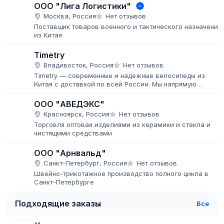
ООО "Лига Логистики"
Москва, Россия
Нет отзывов
Поставщик товаров военного и тактического назначения
из Китая
Timetry
Владивосток, Россия
Нет отзывов
Timetry — современные и надежные велосипеды из
Китая с доставкой по всей России. Мы напрямую
сотрудничаем с заводом-производителем и являемся
официальным представителем бренда...
ООО "АВЕДЭКС"
Красноярск, Россия
Нет отзывов
Торговля оптовая изделиями из керамики и стекла и
чистящими средствами
ООО "Арнвальд"
Санкт-Петербург, Россия
Нет отзывов
Швейно-трикотажное производство полного цикла в
Санкт-Петербурге
Подходящие заказы
Все