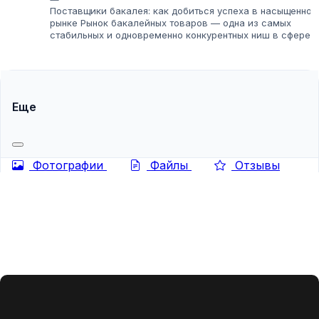
Поставщики бакалея: как добиться успеха в насыщенном
рынке Рынок бакалейных товаров — одна из самых
стабильных и одновременно конкурентных ниш в сфере
оптовых поставок. Продукты питания, особенно товары
длительного хранения, всегда...
Еще
Фотографии
Файлы
Отзывы