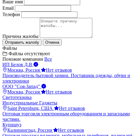
Ваше имя
Email
Телефон
Причина жалобы
Отправить жалобу
Отмена
Файлы
Файлы отсутствуют
Похожие компании
Все
ИП Белов Д.В
Москва, Россия
Нет отзывов
Производитель бытовой химии. Поставщик одежды, обуви и
электроники
ООО "Соя-Запад"
Москва, Россия
Нет отзывов
Светотехника
Индустриальные Гаджеты
Saint Petersburg, США
Нет отзывов
Оптовая торговля электронным оборудованием и запасными
частями.
Купишуз
Калининград, Россия
Нет отзывов
Оптовая продажа видеоигр, мобильных телефонов, видеокарт