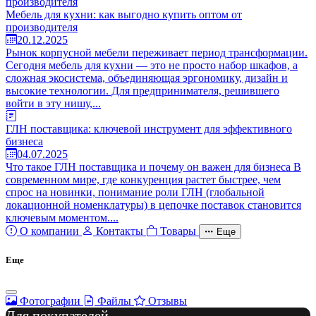
Мебель для кухни: как выгодно купить оптом от
производителя
20.12.2025
Рынок корпусной мебели переживает период трансформации.
Сегодня мебель для кухни — это не просто набор шкафов, а
сложная экосистема, объединяющая эргономику, дизайн и
высокие технологии. Для предпринимателя, решившего
войти в эту нишу,...
ГЛН поставщика: ключевой инструмент для эффективного
бизнеса
04.07.2025
Что такое ГЛН поставщика и почему он важен для бизнеса В
современном мире, где конкуренция растет быстрее, чем
спрос на новинки, понимание роли ГЛН (глобальной
локационной номенклатуры) в цепочке поставок становится
ключевым моментом....
О компании
Контакты
Товары
Еще
Еще
Фотографии
Файлы
Отзывы
Для покупателей