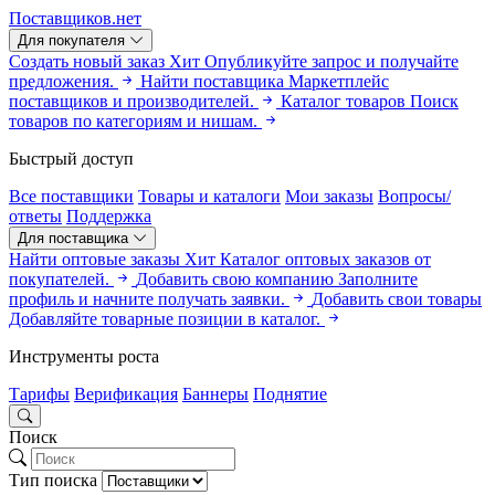
Поставщиков.нет
Для покупателя
Создать новый заказ
Хит
Опубликуйте запрос и получайте
предложения.
Найти поставщика
Маркетплейс
поставщиков и производителей.
Каталог товаров
Поиск
товаров по категориям и нишам.
Быстрый доступ
Все поставщики
Товары и каталоги
Мои заказы
Вопросы/
ответы
Поддержка
Для поставщика
Найти оптовые заказы
Хит
Каталог оптовых заказов от
покупателей.
Добавить свою компанию
Заполните
профиль и начните получать заявки.
Добавить свои товары
Добавляйте товарные позиции в каталог.
Инструменты роста
Тарифы
Верификация
Баннеры
Поднятие
Поиск
Тип поиска