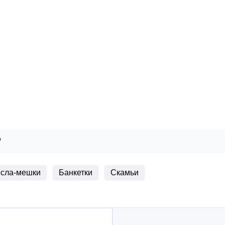
"
есла-мешки
Банкетки
Скамьи