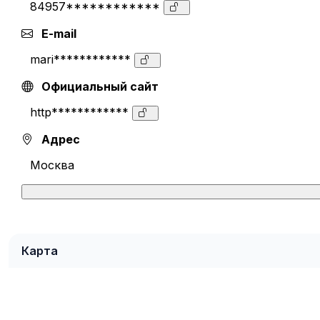
84957************
E-mail
mari************
Официальный сайт
http************
Адрес
Москва
Карта