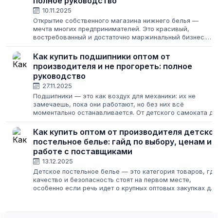
полное руководство
10.11.2025
Открытие собственного магазина нижнего белья —
мечта многих предпринимателей. Это красивый,
востребованный и достаточно маржинальный бизнес.
Однако за витриной с изящными кружевами скрывается
серьезная работа: поиск надежных поставщиков,...
Как купить подшипники оптом от
производителя и не прогореть: полное
руководство
27.11.2025
Подшипники — это как воздух для механики: их не
замечаешь, пока они работают, но без них всё
моментально останавливается. От детского самоката до
карьерного самосвала, от стиральной машины до
турбины электростанции — эти маленькие...
Как купить оптом от производителя детско
постельное белье: гайд по выбору, ценам и
работе с поставщиками
13.12.2025
Детское постельное белье — это категория товаров, где
качество и безопасность стоят на первом месте,
особенно если речь идет о крупных оптовых закупках для
розничной сети или государственных учреждений. Найти
надежного партнера, который...