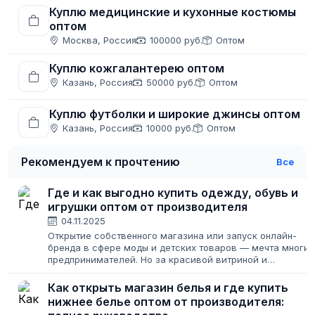
Куплю медицинские и кухонные костюмы
оптом
Москва, Россия
100000 руб.
Оптом
Куплю кожгалантерею оптом
Казань, Россия
50000 руб.
Оптом
Куплю футболки и широкие джинсы оптом
Казань, Россия
10000 руб.
Оптом
Рекомендуем к прочтению
Все
Где и как выгодно купить одежду, обувь и
игрушки оптом от производителя
04.11.2025
Открытие собственного магазина или запуск онлайн-
бренда в сфере моды и детских товаров — мечта многих
предпринимателей. Но за красивой витриной и
восторженными отзывами клиентов стоит титаническая
работа по поиску надежных поставщиков....
Как открыть магазин белья и где купить
нижнее белье оптом от производителя: