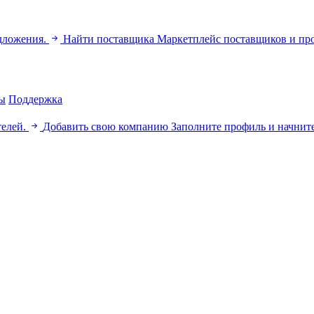
дложения.
Найти поставщика
Маркетплейс поставщиков и пр
ы
Поддержка
телей.
Добавить свою компанию
Заполните профиль и начните