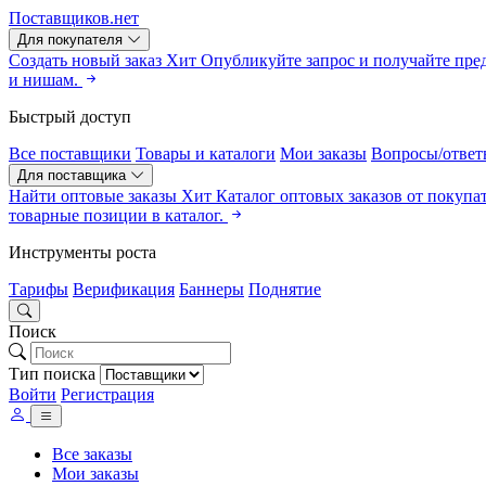
Поставщиков.нет
Для покупателя
Создать новый заказ
Хит
Опубликуйте запрос и получайте пре
и нишам.
Быстрый доступ
Все поставщики
Товары и каталоги
Мои заказы
Вопросы/ответ
Для поставщика
Найти оптовые заказы
Хит
Каталог оптовых заказов от покупа
товарные позиции в каталог.
Инструменты роста
Тарифы
Верификация
Баннеры
Поднятие
Поиск
Тип поиска
Войти
Регистрация
Все заказы
Мои заказы