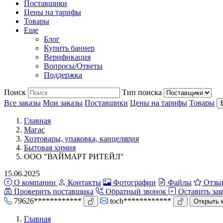
Поставщики
Цены на тарифы
Товары
Еще
Блог
Купить баннер
Верификация
Вопросы/Ответы
Поддержка
Поиск
Тип поиска
Все заказы
Мои заказы
Поставщики
Цены на тарифы
Товары
Главная
Магас
Хозтовары, упаковка, канцелярия
Бытовая химия
ООО "ВАЙМАРТ РИТЕЙЛ"
15.06.2025
О компании
Контакты
Фотографии
Файлы
Отзы
Проверить поставщика
Обратный звонок
Оставить зая
79626************
toch************
Открыть 
Главная