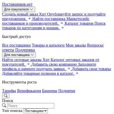
Поставщиков.нет
Для покупателя
Создать новый заказ
Хит
Опубликуйте запрос и получайте
предложения.
Найти поставщика
Маркетплейс
поставщиков и производителей.
Каталог товаров
Поиск
товаров по категориям и нишам.
Быстрый доступ
Все поставщики
Товары и каталоги
Мои заказы
Вопросы/
ответы
Поддержка
Для поставщика
Найти оптовые заказы
Хит
Каталог оптовых заказов от
покупателей.
Добавить свою компанию
Заполните
профиль и начните получать заявки.
Добавить свои товары
Добавляйте товарные позиции в каталог.
Инструменты роста
Тарифы
Верификация
Баннеры
Поднятие
Поиск
Тип поиска