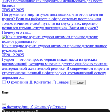
Титул поставщика: как получить и использовать для роста
бизнеса
05.07.2025
Погружение в мир титулов поставщика: что это и зачем он
нужен? Если вы работаете в сфере оптовых поставок или
только начинаете свой путь, то на слуху у вас, вероятно,
появился термин «титул поставщика». Зачем он нужен?
Почему его так...
Как выгодно купить гудрон оптом от производителя: полное
руководство
20.12.2025
Гудрон — это не просто черная вязкая масса из детских
воспоминаний, которую многие в детстве ошибочно считали
альтернативой жевательной резинке. В современном мире это
стратегически важный нефтепродукт, составляющий основу
дорожного...
О компании
Контакты
Товары
Еще
Еще
Фотографии
Файлы
Отзывы
Для покупателей