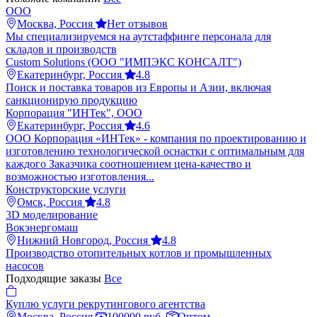
ООО
Москва, Россия
Нет отзывов
Мы специализируемся на аутстаффинге персонала для
складов и производств
Custom Solutions (ООО "ИМПЭКС КОНСАЛТ")
Екатеринбург, Россия
4.8
Поиск и поставка товаров из Европы и Азии, включая
санкционирую продукцию
Корпорация "ИНТек", ООО
Екатеринбург, Россия
4.6
ООО Корпорация «ИНТек» - компания по проектированию и
изготовлению технологической оснастки с оптимальным для
каждого Заказчика соотношением цена-качество и
возможностью изготовления...
Конструкторские услуги
Омск, Россия
4.8
3D моделирование
Вокэнергомаш
Нижний Новгород, Россия
4.8
Производство отопительных котлов и промышленных
насосов
Подходящие заказы
Все
Куплю услуги рекрутингового агентства
Москва, Россия
100000 руб.
Оптом