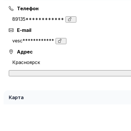
Телефон
89135************
E-mail
vesc************
Адрес
Красноярск
Карта