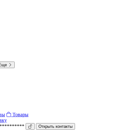
Еще
вы
Товары
вку
***********
Открыть контакты