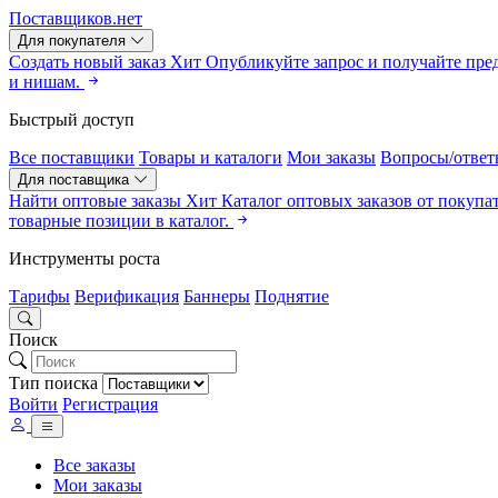
Поставщиков.нет
Для покупателя
Создать новый заказ
Хит
Опубликуйте запрос и получайте пре
и нишам.
Быстрый доступ
Все поставщики
Товары и каталоги
Мои заказы
Вопросы/ответ
Для поставщика
Найти оптовые заказы
Хит
Каталог оптовых заказов от покупа
товарные позиции в каталог.
Инструменты роста
Тарифы
Верификация
Баннеры
Поднятие
Поиск
Тип поиска
Войти
Регистрация
Все заказы
Мои заказы