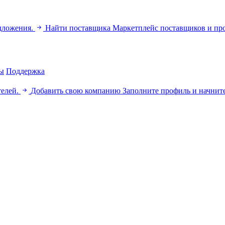
дложения.
Найти поставщика
Маркетплейс поставщиков и пр
ы
Поддержка
телей.
Добавить свою компанию
Заполните профиль и начните