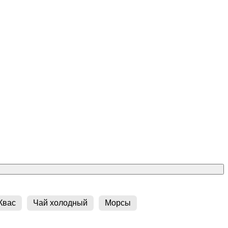
Квас
Чай холодный
Морсы