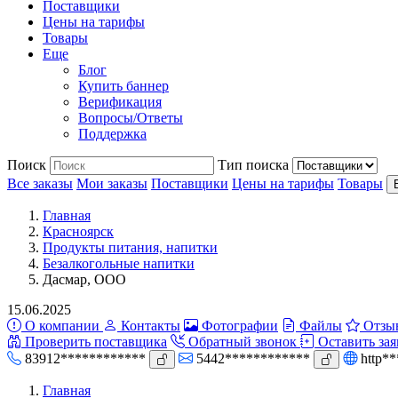
Поставщики
Цены на тарифы
Товары
Еще
Блог
Купить баннер
Верификация
Вопросы/Ответы
Поддержка
Поиск
Тип поиска
Все заказы
Мои заказы
Поставщики
Цены на тарифы
Товары
Главная
Красноярск
Продукты питания, напитки
Безалкогольные напитки
Дасмар, ООО
15.06.2025
О компании
Контакты
Фотографии
Файлы
Отзы
Проверить поставщика
Обратный звонок
Оставить зая
83912************
5442************
http*
Главная