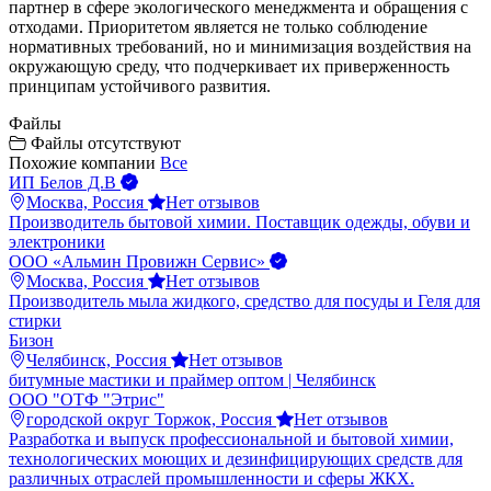
партнер в сфере экологического менеджмента и обращения с
отходами. Приоритетом является не только соблюдение
нормативных требований, но и минимизация воздействия на
окружающую среду, что подчеркивает их приверженность
принципам устойчивого развития.
Файлы
Файлы отсутствуют
Похожие компании
Все
ИП Белов Д.В
Москва, Россия
Нет отзывов
Производитель бытовой химии. Поставщик одежды, обуви и
электроники
ООО «Альмин Провижн Сервис»
Москва, Россия
Нет отзывов
Производитель мыла жидкого, средство для посуды и Геля для
стирки
Бизон
Челябинск, Россия
Нет отзывов
битумные мастики и праймер оптом | Челябинск
ООО "ОТФ "Этрис"
городской округ Торжок, Россия
Нет отзывов
Разработка и выпуск профессиональной и бытовой химии,
технологических моющих и дезинфицирующих средств для
различных отраслей промышленности и сферы ЖКХ.