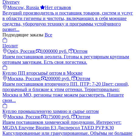
Diversey
Moscow, Russia
Нет отзывов
Ведущий производитель и поставщик товаров, систем и услуг
в области гигиены и чистоты, включающих в себя моющие
средства, уборочную технику и программы устойчивого
развит...
Подходящие заказы
Все
Цеолит
Орёл, Россия
1000000 руб.
Оптом
Ищем поставщиков цеолита. Готовы к регулярным крупным
оптовым закупкам. Есть своя логистика.
Куплю ПП вторсырьё оптом в Москве
Москва, Россия
200000 руб.
Оптом
Ищем поставщиков вторичного ПП. ПТР: 7-20 Цвет: синий,
прозрачный и близкие к этим оттенки. Территориально:
Москва и МО, регионы тоже можем рассмотреть. Пишите
свои...
Куплю промышленную химию и сырье оптом
Москва, Россия
175000 руб.
Оптом
Ищем поставщиков химической продукции. Интересует:
MGDA Enzyme Biozim E3 Дисперсол TAED PVP K30
Капсулированные или гранулированные. Объёмы не большие