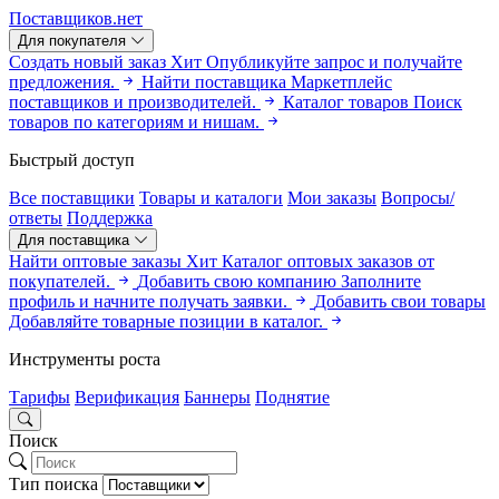
Поставщиков.нет
Для покупателя
Создать новый заказ
Хит
Опубликуйте запрос и получайте
предложения.
Найти поставщика
Маркетплейс
поставщиков и производителей.
Каталог товаров
Поиск
товаров по категориям и нишам.
Быстрый доступ
Все поставщики
Товары и каталоги
Мои заказы
Вопросы/
ответы
Поддержка
Для поставщика
Найти оптовые заказы
Хит
Каталог оптовых заказов от
покупателей.
Добавить свою компанию
Заполните
профиль и начните получать заявки.
Добавить свои товары
Добавляйте товарные позиции в каталог.
Инструменты роста
Тарифы
Верификация
Баннеры
Поднятие
Поиск
Тип поиска