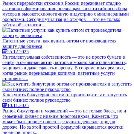
Рынок переработки отходов в России переживает стадию
активного формирования, превращаясь из стихийного сбора
мусора в высокотехнологичную индустрию с миллиардными
оборотами. Сегодня утилизация отходов — это не только
забота об экологии,...
Патентные услуги: как купить оптом от производителя
защиту для бизнеса
25.12.2025
Интеллектуальная собственность — это не просто бумаги в
сейфе, а реальный актив, который можно капитализировать,
защищать и даже сдавать в аренду. В современных реалиях,
когда рынок перенасыщен копиями, патентные услуги
становятся...
Как купить бижутерию оптом от производителя и запустить
свой бизнес: полное руководство
10.11.2025
Рынок бижутерии и украшений — это не только блеск, но и
серьезный бизнес с низким порогом входа. Кажется, что
может быть проще: нашел, где купить дешевле, продал
дороже. Но за этой простой формулой скрываются десятки
нюансов: поиск...