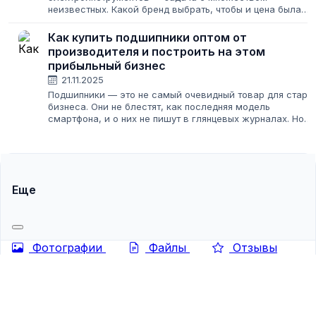
неизвестных. Какой бренд выбрать, чтобы и цена была
адекватной, и клиенты не возвращались с жалобами?
Один из интересных вариантов на рынке — продукция...
Как купить подшипники оптом от
производителя и построить на этом
прибыльный бизнес
21.11.2025
Подшипники — это не самый очевидный товар для старт
бизнеса. Они не блестят, как последняя модель
смартфона, и о них не пишут в глянцевых журналах. Но
именно в этой «скучной» нише скрыт огромный
потенциал. Спрос на них стабилен всегда:...
Еще
Фотографии
Файлы
Отзывы