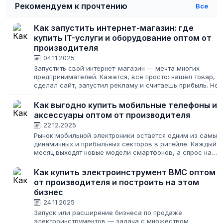
Рекомендуем к прочтению
Все
Как запустить интернет-магазин: где
купить IT-услуги и оборудование оптом от
производителя
04.11.2025
Запустить свой интернет-магазин — мечта многих
предпринимателей. Кажется, всё просто: нашёл товар,
сделал сайт, запустил рекламу и считаешь прибыль. Но
за красивой витриной любого успешного онлайн-
бизнеса, будь то одежда интернет магазин...
Как выгодно купить мобильные телефоны и
аксессуары оптом от производителя
22.12.2025
Рынок мобильной электроники остается одним из самых
динамичных и прибыльных секторов в ритейле. Каждый
месяц выходят новые модели смартфонов, а спрос на
сопутствующие товары только растет. Для тех, кто
планирует запустить свой бизнес...
Как купить электроинструмент BMC оптом
от производителя и построить на этом
бизнес
24.11.2025
Запуск или расширение бизнеса по продаже
электроинструментов — задача с множеством