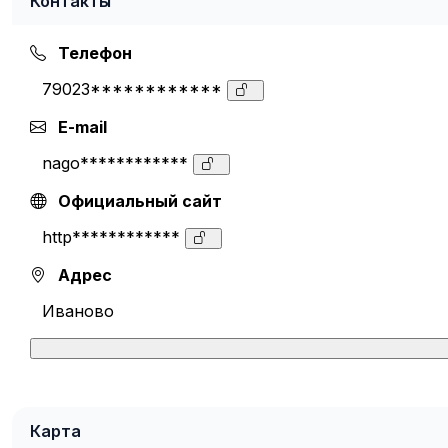
Контакты
Телефон
79023************
E-mail
nago************
Официальный сайт
http************
Адрес
Иваново
Карта