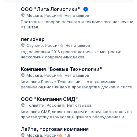
ООО "Лига Логистики"
Москва, Россия
Нет отзывов
Поставщик товаров военного и тактического назначения
из Китая
легионер
Ступино, Россия
Нет отзывов
год основания 2016 производственные мощности:
нескольких современных цехов
Компания "Боевые Технологии"
Москва, Россия
Нет отзывов
Компания Боевые Технологии — это динамично
развивающийся лидер в производстве дронов и систем
радиоэлектронной борьбы (РЭБ). С момента основания
мы стремимся предоставлять...
ООО "Компания СМД"
Тольятти, Россия
Нет отзывов
Компания СМД является одним из ведущих заводов по
производству взрывозащищенного оборудования и
модулей газового пожаротушения. Продукция широко
используется как в России,...
Лайта, торговая компания
Москва, Россия
4.8