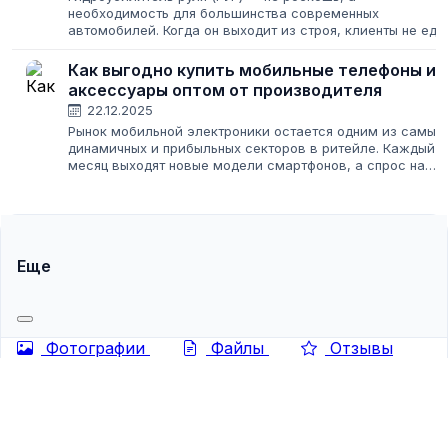
необходимость для большинства современных
автомобилей. Когда он выходит из строя, клиенты не еду
— они бегут в автосервис. Для владельца СТО или
магазина автозапчастей это стабильный источник...
Как выгодно купить мобильные телефоны и
аксессуары оптом от производителя
22.12.2025
Рынок мобильной электроники остается одним из самых
динамичных и прибыльных секторов в ритейле. Каждый
месяц выходят новые модели смартфонов, а спрос на
сопутствующие товары только растет. Для тех, кто
планирует запустить свой бизнес...
Еще
Фотографии
Файлы
Отзывы