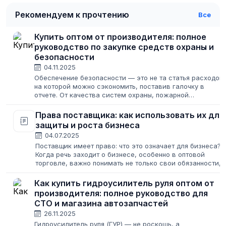
Рекомендуем к прочтению
Все
Купить оптом от производителя: полное
руководство по закупке средств охраны и
безопасности
04.11.2025
Обеспечение безопасности — это не та статья расходов,
на которой можно сэкономить, поставив галочку в
отчете. От качества систем охраны, пожарной
сигнализации и средств индивидуальной защиты
напрямую зависит сохранность активов, здоровье...
Права поставщика: как использовать их для
защиты и роста бизнеса
04.07.2025
Поставщик имеет право: что это означает для бизнеса?
Когда речь заходит о бизнесе, особенно в оптовой
торговле, важно понимать не только свои обязанности,
но и права. Право поставщика — это не только законное
основание для организации...
Как купить гидроусилитель руля оптом от
производителя: полное руководство для
СТО и магазина автозапчастей
26.11.2025
Гидроусилитель руля (ГУР) — не роскошь, а