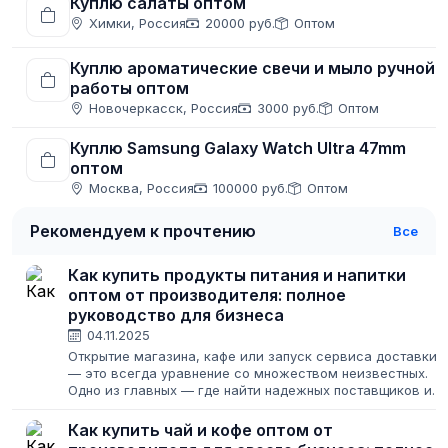
Куплю салаты оптом
Химки, Россия
20000 руб.
Оптом
Куплю ароматические свечи и мыло ручной
работы оптом
Новочеркасск, Россия
3000 руб.
Оптом
Куплю Samsung Galaxy Watch Ultra 47mm
оптом
Москва, Россия
100000 руб.
Оптом
Рекомендуем к прочтению
Все
Как купить продукты питания и напитки
оптом от производителя: полное
руководство для бизнеса
04.11.2025
Открытие магазина, кафе или запуск сервиса доставки
— это всегда уравнение со множеством неизвестных.
Одно из главных — где найти надежных поставщиков и
как закупить товар, чтобы и клиенты были довольны, и
бизнес приносил прибыль....
Как купить чай и кофе оптом от