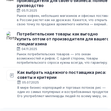
производителя для своего бизнеса: полное
руководство
05.11.2025
Рынок кофеен, небольших магазинов и офисных поставок
в России растет как на дрожжах. Кажется, что открыть
свою точку по продаже ароматного напитка — верный
путь к успеху. Но за каждой чашкой эспрессо или улуна
стоит невидимая работа:...
Потребительские товары: как выгодно
купить оптом от производителя для вашего
спецмагазина
04.11.2025
Рынок потребительских товаров — это океан
возможностей и рифов. С одной стороны, товары
потребительского спроса нужны всегда, что гарантирует
стабильный поток клиентов. С другой — конкуренция
зашкаливает, а изменение цен потребительских...
Как выбрать надежного поставщика риса:
советы и критерии
05.07.2025
В мире бизнес-корпораций и торговых потоков рис —
один из самых популярных и востребованных продуктов.
Его употребляют миллиарды людей по всему миру, он
сопровождает наши будни и торжественные моменты.
Для оптовых поставщиков риса...