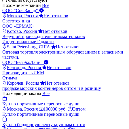
Файлы отсутствуют
Похожие компании
Все
ООО "Соя-Запад"
Москва, Россия
Нет отзывов
Светотехника
ООО «ЕРМАК»
Кстово, Россия
Нет отзывов
Ведущий производитель пиломатериалов
Индустриальные Гаджеты
Saint Petersburg, США
Нет отзывов
Оптовая торговля электронным оборудованием и запасными
частями.
ООО "БелЭкоЛайн"
Белгород, Россия
Нет отзывов
Производитель ЛКМ
Стимул
Королев, Россия
Нет отзывов
продаже морских контейнеров оптом и в розницу
Подходящие заказы
Все
Куплю портативные переносные души
Москва, Россия
100000 руб.
Оптом
Куплю портативные переносные души
Куплю бордюрную ленту крупным оптом