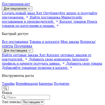
Поставщиков.нет
Для покупателя
Создать новый заказ
Хит
Опубликуйте запрос и получайте
предложения.
Найти поставщика
Маркетплейс
поставщиков и производителей.
Каталог товаров
Поиск
товаров по категориям и нишам.
Быстрый доступ
Все поставщики
Товары и каталоги
Мои заказы
Вопросы/
ответы
Поддержка
Для поставщика
Найти оптовые заказы
Хит
Каталог оптовых заказов от
покупателей.
Добавить свою компанию
Заполните
профиль и начните получать заявки.
Добавить свои товары
Добавляйте товарные позиции в каталог.
Инструменты роста
Тарифы
Верификация
Баннеры
Поднятие
Поиск
Тип поиска