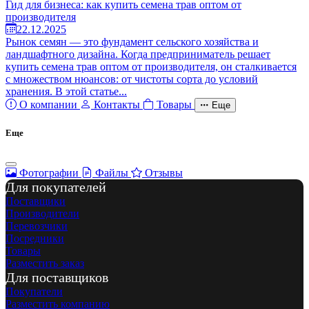
Гид для бизнеса: как купить семена трав оптом от
производителя
22.12.2025
Рынок семян — это фундамент сельского хозяйства и
ландшафтного дизайна. Когда предприниматель решает
купить семена трав оптом от производителя, он сталкивается
с множеством нюансов: от чистоты сорта до условий
хранения. В этой статье...
О компании
Контакты
Товары
Еще
Еще
Фотографии
Файлы
Отзывы
Для покупателей
Поставщики
Производители
Перевозчики
Посредники
Товары
Разместить заказ
Для поставщиков
Покупатели
Разместить компанию