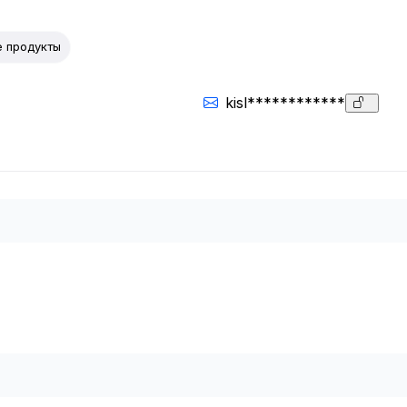
 продукты
kisl************