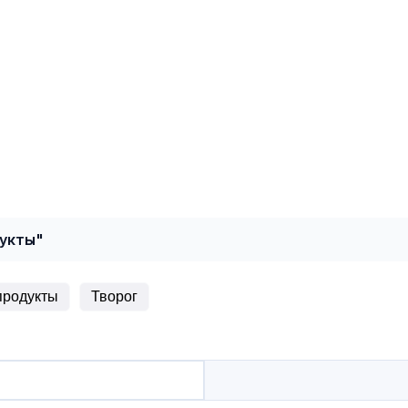
дукты"
продукты
Творог